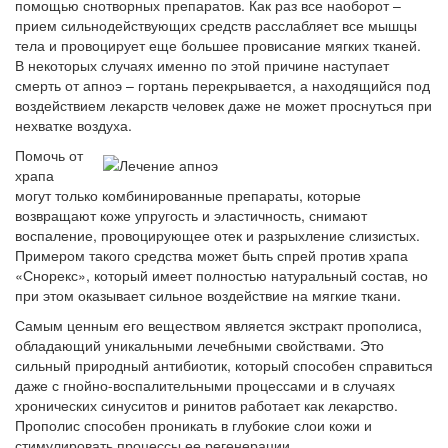
помощью снотворных препаратов. Как раз все наоборот –
прием сильнодействующих средств расслабляет все мышцы
тела и провоцирует еще большее провисание мягких тканей.
В некоторых случаях именно по этой причине наступает
смерть от апноэ – гортань перекрывается, а находящийся под
воздействием лекарств человек даже не может проснуться при
нехватке воздуха.
Помочь от
храпа
могут только комбинированные препараты, которые
возвращают коже упругость и эластичность, снимают
воспаление, провоцирующее отек и разрыхление слизистых.
Примером такого средства может быть спрей против храпа
«
Снорекс
», который имеет полностью натуральный состав, но
при этом оказывает сильное воздействие на мягкие ткани.
Самым ценным его веществом является экстракт прополиса,
обладающий уникальными лечебными свойствами. Это
сильный природный антибиотик, который способен справиться
даже с гнойно-воспалительными процессами и в случаях
хронических синуситов и ринитов работает как лекарство.
Прополис способен проникать в глубокие слои кожи и
стимулировать процессы ее регенерации.