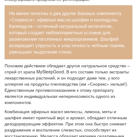
Не менее полезны и два других базовых компонента
«
Снорекса
»: эфирные масла шалфея и календулы.
Календула – отличный натуральный антисептик,
который создает неблагоприятные условия для
размножения патогенных микроорганимов. Шалфей
возвращает упругость и эластичность небным тканям,
уменьшает выделение слизи.
Похожим действием обладает другое натуральное средство –
спрей от храпа
MySleepGood
. В его составе только экстракты
лекарственных растений, и он подходит даже тем, у кого
аллергия на продукты пчеловодства (им «Снорекс» нельзя!).
Единственным противопоказанием к этому препарату
является индивидуальная непереносимость одного из
компонентов.
Комбинация эфирных масел мелиссы, лимона, мяты и
шалфея имеет приятный вкус и аромат, обладает отличным
дезодорирующим эффектом. При этом она быстро снимает
раздражение и воспаление слизистых, способствует их
восстановлению. Мелисса обладает мягкими седативными