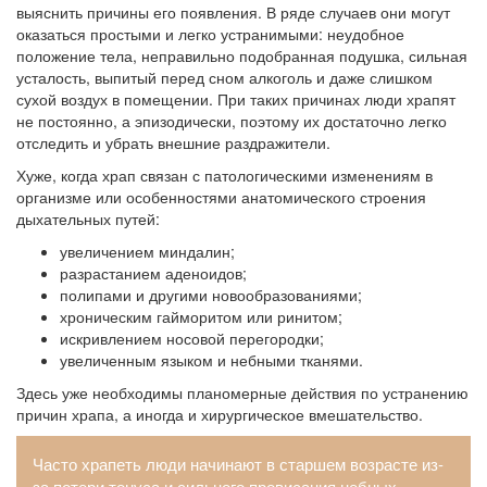
выяснить причины его появления. В ряде случаев они могут
оказаться простыми и легко устранимыми: неудобное
положение тела, неправильно подобранная подушка, сильная
усталость, выпитый перед сном алкоголь и даже слишком
сухой воздух в помещении. При таких причинах люди храпят
не постоянно, а эпизодически, поэтому их достаточно легко
отследить и убрать внешние раздражители.
Хуже, когда храп связан с патологическими изменениям в
организме или особенностями анатомического строения
дыхательных путей:
увеличением миндалин;
разрастанием аденоидов;
полипами и другими новообразованиями;
хроническим гайморитом или ринитом;
искривлением носовой перегородки;
увеличенным языком и небными тканями.
Здесь уже необходимы планомерные действия по устранению
причин храпа, а иногда и хирургическое вмешательство.
Часто храпеть люди начинают в старшем возрасте из-
за потери тонуса и сильного провисания небных