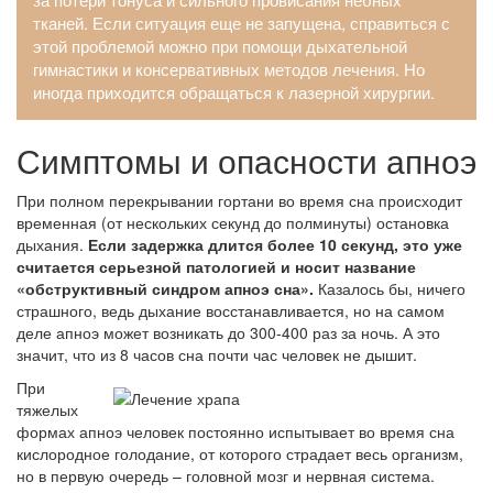
тканей. Если ситуация еще не запущена, справиться с
этой проблемой можно при помощи дыхательной
гимнастики и консервативных методов лечения. Но
иногда приходится обращаться к лазерной хирургии.
Симптомы и опасности апноэ
При полном перекрывании гортани во время сна происходит
временная (от нескольких секунд до полминуты) остановка
дыхания.
Если задержка длится более 10 секунд, это уже
считается серьезной патологией и носит название
«обструктивный синдром апноэ сна».
Казалось бы, ничего
страшного, ведь дыхание восстанавливается, но на самом
деле апноэ может возникать до 300-400 раз за ночь. А это
значит, что из 8 часов сна почти час человек не дышит.
При
тяжелых
формах апноэ человек постоянно испытывает во время сна
кислородное голодание, от которого страдает весь организм,
но в первую очередь – головной мозг и нервная система.