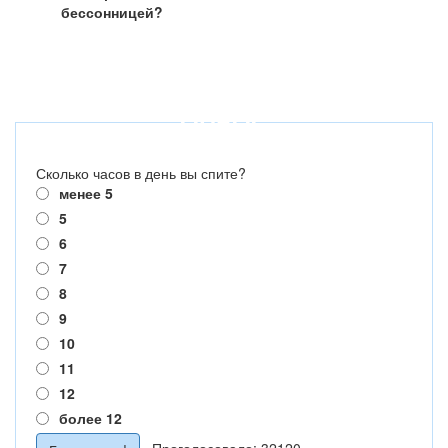
бессонницей?
ОПРОС
Сколько часов в день вы спите?
менее 5
5
6
7
8
9
10
11
12
более 12
Проголосовало: 32120