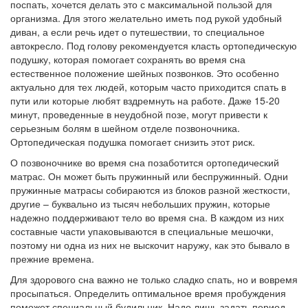
поспать, хочется делать это с максимальной пользой для
организма. Для этого желательно иметь под рукой удобный
диван, а если речь идет о путешествии, то специальное
автокресло. Под голову рекомендуется класть ортопедическую
подушку, которая помогает сохранять во время сна
естественное положение шейных позвонков. Это особенно
актуально для тех людей, которым часто приходится спать в
пути или которые любят вздремнуть на работе. Даже 15-20
минут, проведенные в неудобной позе, могут привести к
серьезным болям в шейном отделе позвоночника.
Ортопедическая подушка помогает снизить этот риск.
О позвоночнике во время сна позаботится ортопедический
матрас. Он может быть пружинный или беспружинный. Одни
пружинные матрасы собираются из блоков разной жесткости,
другие – буквально из тысяч небольших пружин, которые
надежно поддерживают тело во время сна. В каждом из них
составные части упаковываются в специальные мешочки,
поэтому ни одна из них не выскочит наружу, как это бывало в
прежние времена.
Для здорового сна важно не только сладко спать, но и вовремя
просыпаться. Определить оптимальное время пробуждения
поможет специальный будильник. Надо лишь задать период