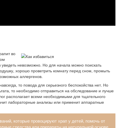
рапит во
ном
 увидеть невозможно. Но для начала можно поискать
одушку, хорошо проветрить комнату перед сном, промыть
возможных аллергенов.
авсегда, то повода для серьезного беспокойства нет. Но
ьтата, то необходимо отправиться на обследование и лучше
олог располагает всеми необходимыми для тщательного
ачит лабораторные анализы или применит аппаратные
аний, которые провоцируют храп у детей, помочь от
одные средства или препараты на натуральной основе.