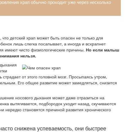
ровления храп обычно проходит уже через несколько
 что детский храп может быть опасен не только для
бенок лишь слегка посапывает, а иногда и всхрапнет
ения имеют чисто физиологические причины.
Но если малыш
внимания нельзя.
 дыхания
етки
 страдает от этого головной мозг. Просыпаясь утром,
льным. Его общее развитие может замедляться, снизится
ушение носового дыхания может даже отразиться на
енка вытягивается, подбородок уходит назад, скучиваются
ни нередко становятся причиной развития хронического
 часто снижена успеваемость, они быстрее