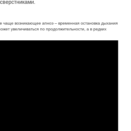
 сверстниками.
е чаще возникающее апноэ – временная остановка дыхания
может увеличиваться по продолжительности, а в редких