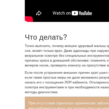
Что делать?
Точно выяснить, почему внешне здоровый малыш х
сне, может только врач. Даже аденоиды при наруж
визуальном осмотре без специальных инструментов
причины храпа в домашней обстановке: поменять п
вечером носик, проверить комнату на присутствие 
Если после устранения внешних причин храп ушел н
если такие простые меры не дали желаемого резул
начать его с посещения ЛОР-кабинета. Отоларинг
осмотра инструментами и при необходимости назн
методы диагностики.
При отсутствии серьезных хронических заболев
него избавиться могут достаточно простые нар