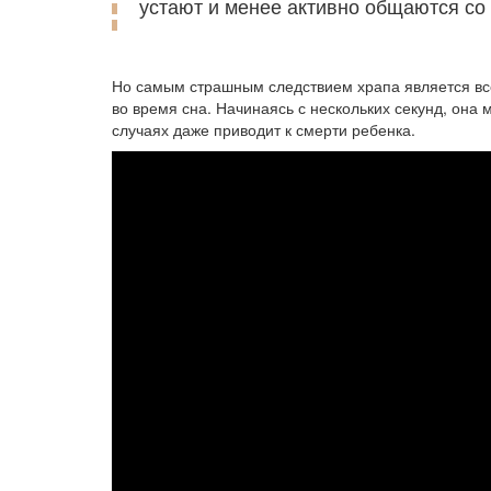
устают и менее активно общаются со
Но самым страшным следствием храпа является вс
во время сна. Начинаясь с нескольких секунд, она 
случаях даже приводит к смерти ребенка.