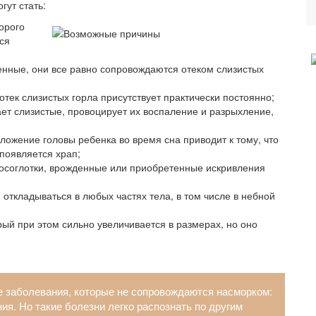
гут стать:
орого
ся
енные, они все равно сопровождаются отеком слизистых
тек слизистых горла присутствует практически постоянно;
ет слизистые, провоцирует их воспаление и разрыхление,
ожение головы ребенка во время сна приводит к тому, что
 появляется храп;
носоглотки, врожденные или приобретенные искривления
откладываться в любых частях тела, в том числе в небной
рый при этом сильно увеличивается в размерах, но оно
е заболевания, которые не сопровождаются насморком:
ия. Но такие болезни легко распознать по другим