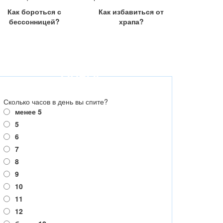
Как бороться с
Как избавиться от
бессонницей?
храпа?
ОПРОС
Сколько часов в день вы спите?
менее 5
5
6
7
8
9
10
11
12