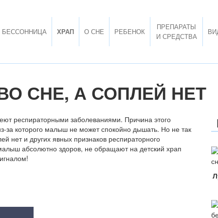
ПРЕПАРАТЫ
БЕССОННИЦА
ХРАП
О СНЕ
РЕБЕНОК
ВИ
И СРЕДСТВА
ВО СНЕ, А СОПЛЕЙ НЕТ
олеют респираторными заболеваниями. Причина этого
из-за которого малыш не может спокойно дышать. Но не так
плей нет и других явных признаков респираторного
 малыш абсолютно здоров, не обращают на детский храп
сигналом!
Л