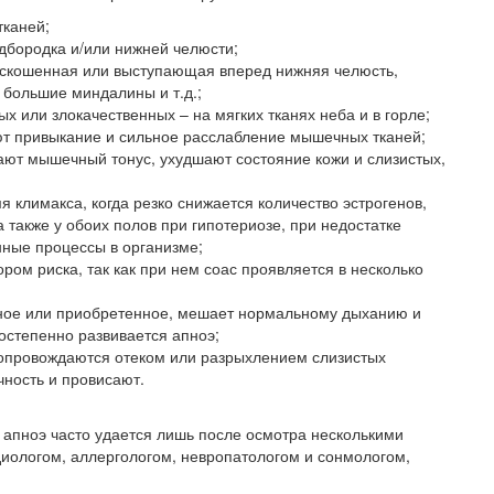
тканей;
дбородка и/или нижней челюсти;
 скошенная или выступающая вперед нижняя челюсть,
 большие миндалины и т.д.;
 или злокачественных – на мягких тканях неба и в горле;
т привыкание и сильное расслабление мышечных тканей;
ают мышечный тонус, ухудшают состояние кожи и слизистых,
 климакса, когда резко снижается количество эстрогенов,
а также у обоих полов при гипотериозе, при недостатке
нные процессы в организме;
ом риска, так как при нем соас проявляется в несколько
нное или приобретенное, мешает нормальному дыханию и
остепенно развивается апноэ;
опровождаются отеком или разрыхлением слизистых
чность и провисают.
 апноэ часто удается лишь после осмотра несколькими
диологом, аллергологом, невропатологом и сонмологом,