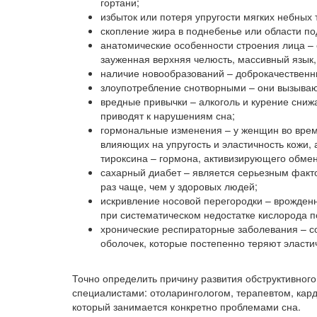
гортани;
избыток или потеря упругости мягких небных 
скопление жира в поднебенье или области по
анатомические особенности строения лица –
зауженная верхняя челюсть, массивный язык,
наличие новообразований – доброкачественных
злоупотребление снотворными – они вызываю
вредные привычки – алкоголь и курение сниж
приводят к нарушениям сна;
гормональные изменения – у женщин во время
влияющих на упругость и эластичность кожи, 
тироксина – гормона, активизирующего обме
сахарный диабет – является серьезным фактор
раз чаще, чем у здоровых людей;
искривление носовой перегородки – врожде
при систематическом недостатке кислорода п
хронические респираторные заболевания – с
оболочек, которые постепенно теряют эласти
Точно определить причину развития обструктивного
специалистами: отоларингологом, терапевтом, кар
который занимается конкретно проблемами сна.