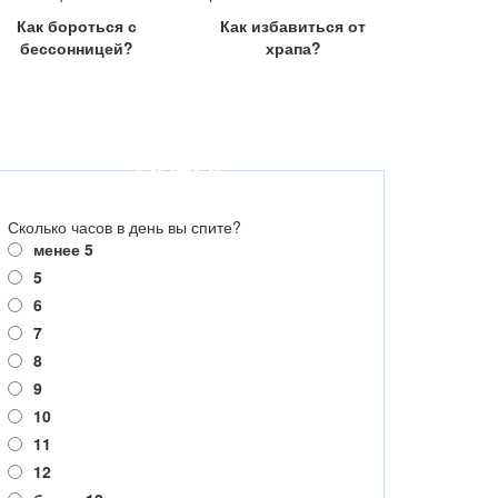
Как бороться с
Как избавиться от
бессонницей?
храпа?
ОПРОС
Сколько часов в день вы спите?
менее 5
5
6
7
8
9
10
11
12