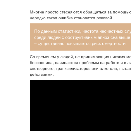
Многие просто стесняются обращаться за помощью 
нередко такая ошибка становится роковой.
По данным статистики, частота несчастных слу
среди людей с обструктивным апноэ сна выше в 
– существенно повышается риск смертности.
Со временем у людей, не принимающих никаких мер
бессонница, начинаются проблемы на работе и в 
снотворного, транквилизаторов или алкоголя, пыта
действиями.