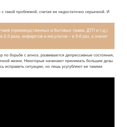
с такой проблемой, считая ее недостаточно серьезной. И
чаев (производственных и бытовых травм, ДТП и т.д.)
2-3 раза, инфарктов и инсультов – в 5-6 раз, а значит
 по борьбе с апноэ, развиваются депрессивные состояния,
личной жизни. Некоторые начинают принимать большие дозы
ясь исправить ситуацию, но лишь усугубляют ее такими