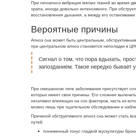
При гипоапноэ вибрация мягких тканей во время дв
храпа, иногда довольно интенсивного. При обстру
восстановления дыхания, а между его остановками 
Вероятные причины
Апноэ сна может быть центральным, обструктивны
при центральном апноэ становятся неполадки в ЦН
Сигнал о том, что пора вдыхать, прос
запозданием. Такое нередко бывает 
При смешанном типе заболевания присутствует соче
которых имеет свои причины. Его сложнее вылечить
негативно влияющих на сон факторов, часть из кот
можно лишь при тщательном обследовании и наблю
Причиной обструктивного апноэ сна может стать вс
путей:
пониженный тонус гладкой мускулатуры брон