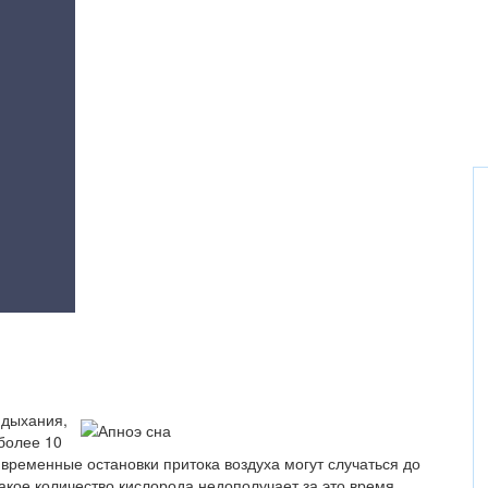
 дыхания,
 более 10
е временные остановки притока воздуха могут случаться до
какое количество кислорода недополучает за это время