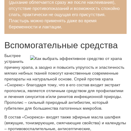
(дыхание облегчается сразу же после наклеивания),
отсутствие противопоказаний и возможность спокойно
спать, практически не ощущая его присутствия.
Пластырь можно применять даже во время
беременности и лактации.
Вспомогательные средства
Быстрее
устранить
причину храпа, а заодно и повысить упругость и эластичность
мягких небных тканей помогут качественные современные
препараты на натуральной основе. Спрей против храпа
«
Снорекс
» благодаря тому, что в его состав входит экстракт
прополиса, является отличным средством для профилактики
и лечения синуситов и/или ринитов инфекционной природы.
Прополис – сильный природный антибиотик, который
губителен для большинства патогенных микробов.
В состав «
Снорекса
» входят также эфирные масла шалфея
(вяжущие, тонизирующие, смягчающие свойства) и календулы
– противовоспалительные, антисептические,