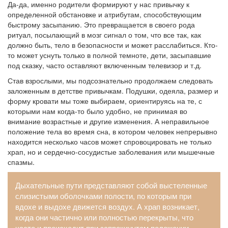
Да-да, именно родители формируют у нас привычку к
определенной обстановке и атрибутам, способствующим
быстрому засыпанию. Это превращается в своего рода
ритуал, посылающий в мозг сигнал о том, что все так, как
должно быть, тело в безопасности и может расслабиться. Кто-
то может уснуть только в полной темноте, дети, засыпавшие
под сказку, часто оставляют включенным телевизор и т.д.
Став взрослыми, мы подсознательно продолжаем следовать
заложенным в детстве привычкам. Подушки, одеяла, размер и
форму кровати мы тоже выбираем, ориентируясь на те, с
которыми нам когда-то было удобно, не принимая во
внимание возрастные и другие изменения. А неправильное
положение тела во время сна, в котором человек непрерывно
находится несколько часов может спровоцировать не только
храп, но и сердечно-сосудистые заболевания или мышечные
спазмы.
Дыхательные пути представляют собой выстеленные
слизистыми оболочками полости, по которым при
вдохе и выдохе движется воздух. А храп возникает,
когда они частично или полностью перекрыты, что
часто и происходит при запрокинутом положении