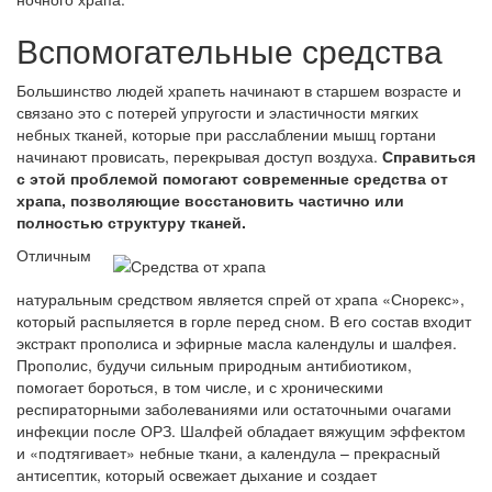
Вспомогательные средства
Большинство людей храпеть начинают в старшем возрасте и
связано это с потерей упругости и эластичности мягких
небных тканей, которые при расслаблении мышц гортани
начинают провисать, перекрывая доступ воздуха.
Справиться
с этой проблемой помогают современные средства от
храпа, позволяющие восстановить частично или
полностью структуру тканей.
Отличным
натуральным средством является спрей от храпа «
Снорекс
»,
который распыляется в горле перед сном. В его состав входит
экстракт прополиса и эфирные масла календулы и шалфея.
Прополис, будучи сильным природным антибиотиком,
помогает бороться, в том числе, и с хроническими
респираторными заболеваниями или остаточными очагами
инфекции после ОРЗ. Шалфей обладает вяжущим эффектом
и «подтягивает» небные ткани, а календула – прекрасный
антисептик, который освежает дыхание и создает