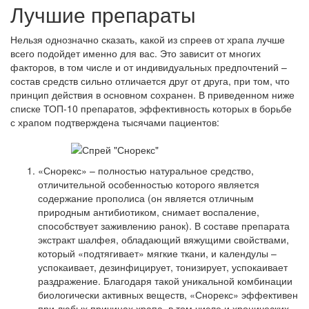
Лучшие препараты
Нельзя однозначно сказать, какой из спреев от храпа лучше
всего подойдет именно для вас. Это зависит от многих
факторов, в том числе и от индивидуальных предпочтений –
состав средств сильно отличается друг от друга, при том, что
принцип действия в основном сохранен. В приведенном ниже
списке ТОП-10 препаратов, эффективность которых в борьбе
с храпом подтверждена тысячами пациентов:
«
Снорекс
» – полностью натуральное средство,
отличительной особенностью которого является
содержание прополиса (он является отличным
природным антибиотиком, снимает воспаление,
способствует заживлению ранок). В составе препарата
экстракт шалфея, обладающий вяжущими свойствами,
который «подтягивает» мягкие ткани, и календулы –
успокаивает, дезинфицирует, тонизирует, успокаивает
раздражение. Благодаря такой уникальной комбинации
биологически активных веществ, «
Снорекс
» эффективен
при любых причинах храпа, в том числе и хронических