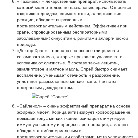
«Назонекс» – лекарственный препарат, использовать
который можно только по назначению врача. Относится
к кортикостероидам, снимает отеки, аллергические
реакции, обладает выраженным
противовоспалительным действием. Эффективен при
храпе, спровоцированным респираторными
заболеваниями: синуситами, ринитами аллергической
природы.
«Доктор Храп» – препарат на основе глицерина и
сезамового масла, которые прекрасно увлажняют и
успокаивают слизистые. В составе также лецитин,
эвкалиптовое и мятное масла. Спрей быстро снимает
воспаление, уменьшает отечность и раздражение,
уплотняет разрыхленные мягкие ткани. Является
прекрасным дезодорантом.
«Сайленол» – очень эффективный препарат на основе
эфирных масел. Корица активизирует кровообращение,
повышая тонус мягких тканей, эхинацея стимулирует
иммунную систему и процессы регенерации, эвкалипт
обладает антибактериальным и
противовоспалительными свойствами, мята успокаивает