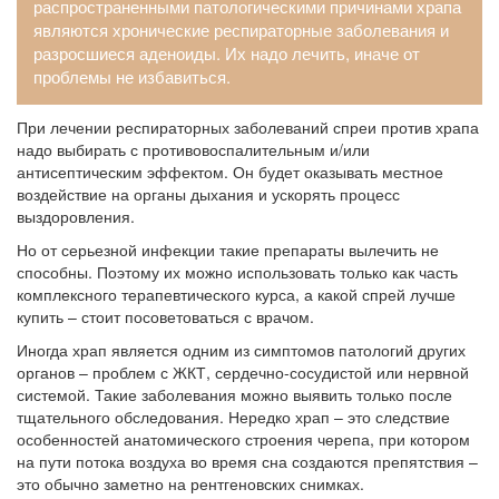
распространенными патологическими причинами храпа
являются хронические респираторные заболевания и
разросшиеся аденоиды. Их надо лечить, иначе от
проблемы не избавиться.
При лечении респираторных заболеваний спреи против храпа
надо выбирать с противовоспалительным и/или
антисептическим эффектом. Он будет оказывать местное
воздействие на органы дыхания и ускорять процесс
выздоровления.
Но от серьезной инфекции такие препараты вылечить не
способны. Поэтому их можно использовать только как часть
комплексного терапевтического курса, а какой спрей лучше
купить – стоит посоветоваться с врачом.
Иногда храп является одним из симптомов патологий других
органов – проблем с ЖКТ, сердечно-сосудистой или нервной
системой. Такие заболевания можно выявить только после
тщательного обследования. Нередко храп – это следствие
особенностей анатомического строения черепа, при котором
на пути потока воздуха во время сна создаются препятствия –
это обычно заметно на рентгеновских снимках.