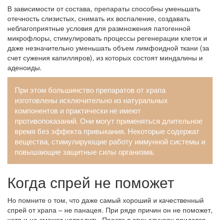
В зависимости от состава, препараты способны уменьшать
отечность слизистых, снимать их воспаление, создавать
неблагоприятные условия для размножения патогенной
микрофлоры, стимулировать процессы регенерации клеток и
даже незначительно уменьшать объем лимфоидной ткани (за
счет сужения капилляров), из которых состоят миндалины и
аденоиды.
При этом большинство препаратов от храпа
изготовлены исключительно из натуральных
компонентов и практически не имеют
противопоказаний. Они могут применяться длительное
время без эффекта привыкания. Некоторые содержат
вещества, стимулирующие работу иммунной системы и
повышающие защитные силы организма.
Когда спрей не поможет
Но помните о том, что даже самый хороший и качественный
спрей от храпа – не панацея. При ряде причин он не поможет,
хотя и не сможет навредить. Просто в этих случаях придется