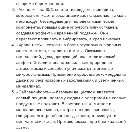
во время беременности.
«Асонор» – на 85% состоит из жидкого глицерина,
которые смягчает и восстанавливает слизистые. Также в
него входят безвредные для человека химические
компоненты, повышающие упругость мягких тканей,
создавая эффект их временной подтяжки. Они
перестают провисать и вибрировать, а храп исчезает.
«Храпа-нет!» – создан на базе натуральных эфирных
масел ментола, эвкалипта и мяты. Оказывает
смягчающий, дезодорирующий, спазмолитический
эффект. Эвкалипт является сильным природным
антисептиком и способен уничтожать патогенные
микроорганизмы. Применение средства рекомендовано
даже при респираторных заболеваниях и увеличенных
миндалинах.
«Сайленс-Форте» – базовым веществом является
соевый лецитин, поэтому людям с аллергией на соевые
продукты не подходит. В составе также мятное и
мандариновое масла, экстракт плодов шиповника,
глицерин. Быстро облегчает дыхание, тонизирует и
смягчает слизистые. Противопоказан при бронхиальной
астме.