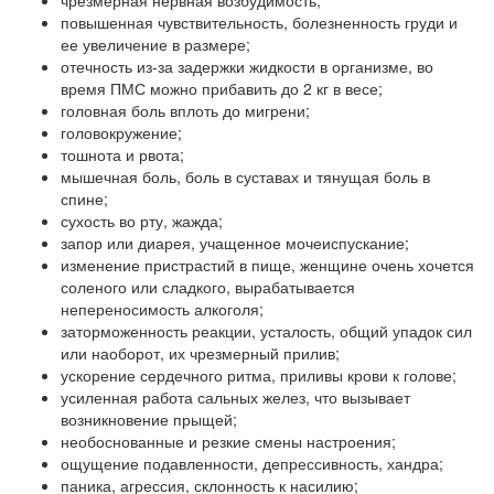
чрезмерная нервная возбудимость;
повышенная чувствительность, болезненность груди и
ее увеличение в размере;
отечность из-за задержки жидкости в организме, во
время ПМС можно прибавить до 2 кг в весе;
головная боль вплоть до мигрени;
головокружение;
тошнота и рвота;
мышечная боль, боль в суставах и тянущая боль в
спине;
сухость во рту, жажда;
запор или диарея, учащенное мочеиспускание;
изменение пристрастий в пище, женщине очень хочется
соленого или сладкого, вырабатывается
непереносимость алкоголя;
заторможенность реакции, усталость, общий упадок сил
или наоборот, их чрезмерный прилив;
ускорение сердечного ритма, приливы крови к голове;
усиленная работа сальных желез, что вызывает
возникновение прыщей;
необоснованные и резкие смены настроения;
ощущение подавленности, депрессивность, хандра;
паника, агрессия, склонность к насилию;