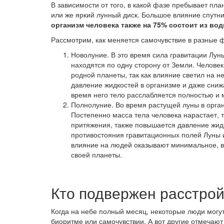
В зависимости от того, в какой фазе пребывает пл
или же яркий лунный диск. Большое влияние спутни
организм человека также на 75% состоит из во
Рассмотрим, как меняется самочувствие в разные 
Новолуние. В это время сила гравитации Лун
находятся по одну сторону от Земли. Челове
родной планеты, так как влияние светил на н
давление жидкостей в организме и даже сниж
время него тело расслабляется полностью и 
Полнолуние. Во время растущей луны в орга
Постепенно масса тела человека нарастает, т
притяжения, также повышается давление жидк
противостояния гравитационных полей Луны и
влияние на людей оказывают минимальное, в
своей планеты.
Кто подвержен расстрой
Когда на небе полный месяц, некоторые люди могу
биоритме или самочувствии. А вот другие отмечаю