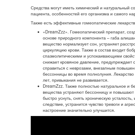
Средства могут иметь химический и натуральный со
пациента, особенностей его организма и самого н
Также есть эффективные гомеопатические лекарств
«
DreamZzz
». Гомеопатический препарат, соз
основе природного компонента – габа алишан
вещество нормализует сон, устраняет расст
циркуляцию крови. Также в состав входит бо
спазмолитическими и успокаивающими свойств
снижает кровяное давление, предупреждает с
справиться с неврозами, внезапным повышен
бессонницы во время полнолуния. Лекарство б
лет, привыкания не развивается.
DreamZzz
. Также полностью натуральное и б
вещества устраняют бессонницу и повышают 
быстро уснуть, снять хроническую усталость,
следствие, устранится чувство тревоги и агр
настроение значительно улучшится.