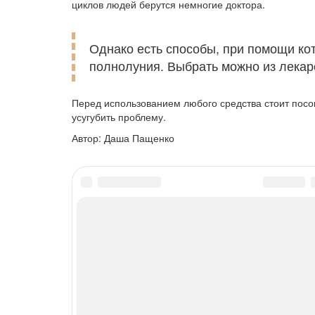
циклов людей берутся немногие доктора.
Однако есть способы, при помощи ко
полнолуния. Выбрать можно из лекар
Перед использованием любого средства стоит посов
усугубить проблему.
Автор: Даша Пащенко
Сон
Бессонница
© 2017—2026. Контакты:
info@sonsladok.com
.
Любое использование материалов сайта допускается
активной ссылки на первоисточник.
Информация, опубликованная на сайте, предназнач
не призывает к самостоятельной постановке диагн
лечению и принятию препаратов обязательна необ