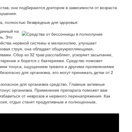
став, они подбираются доктором в зависимости от возраста
арушения.
а, полностью безвредные для здоровья:
данный на
ь. Это
ройства нервной системы и меланхолию, улучшает
бровая струя, она обладает общеукрепляющими,
ами. Сбор из 32 трав расслабляет, ускоряет засыпание,
тарение и борется с бактериями. Средство поможет
ием тонуса, ощущением тревоги и другими проявлениями
езопасно для организма, его могут принимать детки от 2
езопасное для организма средство. Главные активные
тонус организма. Применение препарата поможет вам
 избавиться от неврозов и нервного перенапряжения. Как
ессия, отдых станет продуктивным и полноценным,