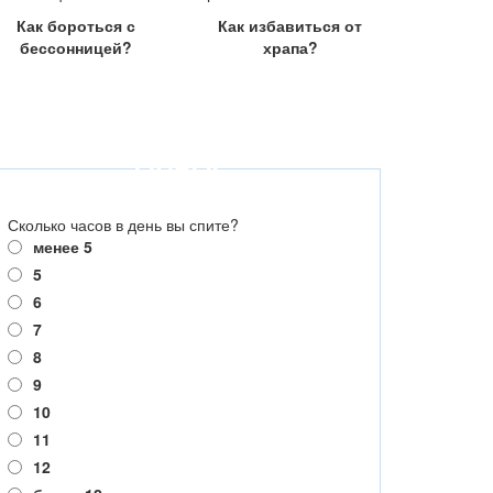
Как бороться с
Как избавиться от
бессонницей?
храпа?
ОПРОС
Сколько часов в день вы спите?
менее 5
5
6
7
8
9
10
11
12