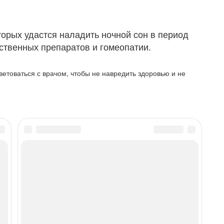
торых удастся наладить ночной сон в период
ственных препаратов и гомеопатии.
етоваться с врачом, чтобы не навредить здоровью и не
 только с согласия редакции портала и установкой
ена исключительно для ознакомления и ни в коем случае
оза и лечению. Для принятия обоснованных решений по
ходима консультация квалифицированного врача.