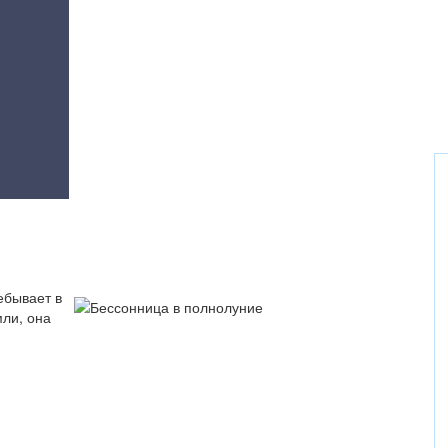
ебывает в
мли, она