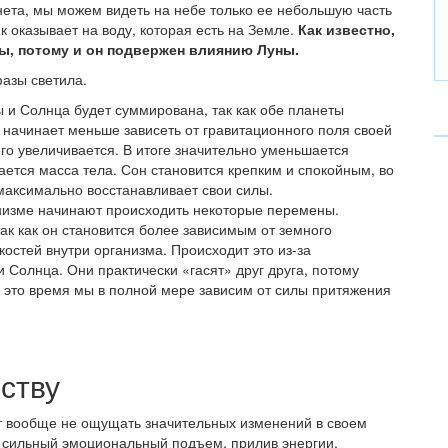
анета, мы можем видеть на небе только ее небольшую часть
к оказывает на воду, которая есть на Земле.
Как известно,
ды, потому и он подвержен влиянию Луны.
фазы светила.
ы и Солнца будет суммирована, так как обе планеты
к начинает меньше зависеть от гравитационного поля своей
его увеличивается. В итоге значительно уменьшается
ается масса тела. Сон становится крепким и спокойным, во
максимально восстанавливает свои силы.
низме начинают происходить некоторые перемены.
ак как он становится более зависимым от земного
остей внутри организма. Происходит это из-за
 Солнца. Они практически «гасят» друг друга, потому
 это время мы в полной мере зависим от силы притяжения
ству
т вообще не ощущать значительных изменений в своем
т сильный эмоциональный подъем, прилив энергии,