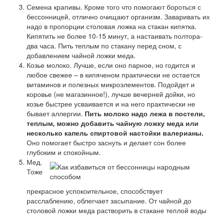
Семена крапивы. Кроме того что помогают бороться с
бессонницей, отлично очищают организм. Заваривать их
надо в пропорции столовая ложка на стакан кипятка.
Кипятить не более 10-15 минут, а настаивать полтора-
два часа. Пить теплым по стакану перед сном, с
добавлением чайной ложки меда.
Козье молоко. Лучше, если оно парное, но годится и
любое свежее – в кипяченом практически не остается
витаминов и полезных микроэлементов. Подойдет и
коровье (не магазинное!), лучше вечерней дойки, но
козье быстрее усваивается и на него практически не
бывает аллергии.
Пить молоко надо лежа в постели,
теплым, можно добавить чайную ложку меда или
несколько капель спиртовой настойки валерианы.
Оно помогает быстро заснуть и делает сон более
глубоким и спокойным.
Мед.
Тоже
прекрасное успокоительное, способствует
расслаблению, облегчает засыпание. От чайной до
столовой ложки меда растворить в стакане теплой воды