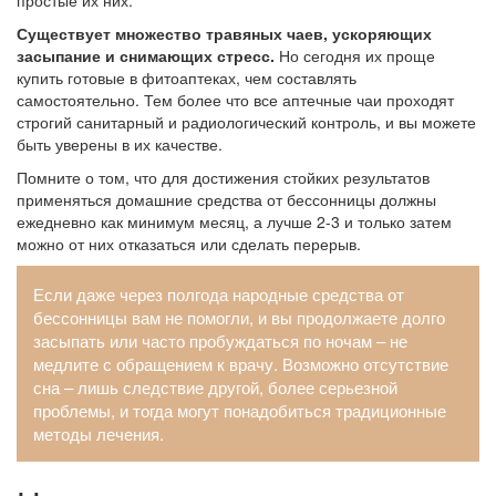
простые их них.
Существует множество травяных чаев, ускоряющих
засыпание и снимающих стресс.
Но сегодня их проще
купить готовые в фитоаптеках, чем составлять
самостоятельно. Тем более что все аптечные чаи проходят
строгий санитарный и радиологический контроль, и вы можете
быть уверены в их качестве.
Помните о том, что для достижения стойких результатов
применяться домашние средства от бессонницы должны
ежедневно как минимум месяц, а лучше 2-3 и только затем
можно от них отказаться или сделать перерыв.
Если даже через полгода народные средства от
бессонницы вам не помогли, и вы продолжаете долго
засыпать или часто пробуждаться по ночам – не
медлите с обращением к врачу. Возможно отсутствие
сна – лишь следствие другой, более серьезной
проблемы, и тогда могут понадобиться традиционные
методы лечения.