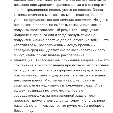
доказана еще древними врачевателями и с тех пор эти
знания традиционно используются на востоке. Запад
техники точечного массажа только осваивает, но они
успешно применяются для лечения инсомнии. Но здесь
очень важно правильно выбрать точки, иначе можно
получить противоположный результат – ощущение
бодрости и прилива сил и тогда заснуть точно не
получится. Самые простые для обнаружения точки – это
«третий глаз», расположенный между бровями и
середина грудины. Достаточно помассировать их пару
минут, чтобы почувствовать расслабление.
Медитация. В классическом понимании медитация – это
сохранение ясности сознания при полном расслаблении
тела, для чего мозг концентрируется на определенной
мысли или картинке и удерживается в таком состоянии
некоторое время. Многие начинающие практики
засыпают, если медитируют в положении лежа. Этот
эффект возникает потому, что полностью
сосредоточившись на поставленной задаче, мозг
перестает держать контроль над телом, и оно отлично
расслабляется – как раз то, что нужно чтобы побороть
бессонницу.