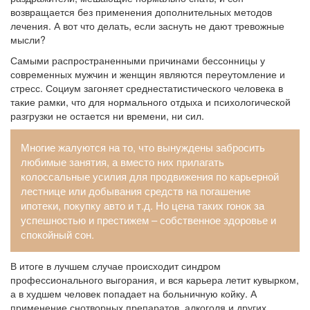
возвращается без применения дополнительных методов
лечения. А вот что делать, если заснуть не дают тревожные
мысли?
Самыми распространенными причинами бессонницы у
современных мужчин и женщин являются переутомление и
стресс. Социум загоняет среднестатистического человека в
такие рамки, что для нормального отдыха и психологической
разгрузки не остается ни времени, ни сил.
Многие жалуются на то, что вынуждены забросить
любимые занятия, а вместо них прилагать
колоссальные усилия для продвижения по карьерной
лестнице или добывания средств на погашение
ипотеки, покупку авто и т.д. Но цена таких гонок за
успешностью и престижем – собственное здоровье и
спокойный сон.
В итоге в лучшем случае происходит синдром
профессионального выгорания, и вся карьера летит кувырком,
а в худшем человек попадает на больничную койку. А
применение снотворных препаратов, алкоголя и других