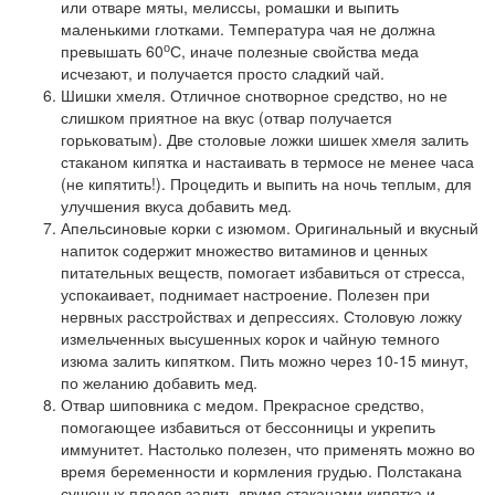
или отваре мяты, мелиссы, ромашки и выпить
маленькими глотками. Температура чая не должна
о
превышать 60
С, иначе полезные свойства меда
исчезают, и получается просто сладкий чай.
Шишки хмеля. Отличное снотворное средство, но не
слишком приятное на вкус (отвар получается
горьковатым). Две столовые ложки шишек хмеля залить
стаканом кипятка и настаивать в термосе не менее часа
(не кипятить!). Процедить и выпить на ночь теплым, для
улучшения вкуса добавить мед.
Апельсиновые корки с изюмом. Оригинальный и вкусный
напиток содержит множество витаминов и ценных
питательных веществ, помогает избавиться от стресса,
успокаивает, поднимает настроение. Полезен при
нервных расстройствах и депрессиях. Столовую ложку
измельченных высушенных корок и чайную темного
изюма залить кипятком. Пить можно через 10-15 минут,
по желанию добавить мед.
Отвар шиповника с медом. Прекрасное средство,
помогающее избавиться от бессонницы и укрепить
иммунитет. Настолько полезен, что применять можно во
время беременности и кормления грудью. Полстакана
сушеных плодов залить двумя стаканами кипятка и