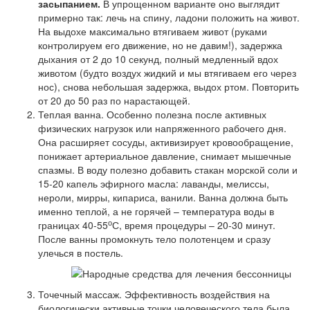
засыпанием.
В упрощенном варианте оно выглядит
примерно так: лечь на спину, ладони положить на живот.
На выдохе максимально втягиваем живот (руками
контролируем его движение, но не давим!), задержка
дыхания от 2 до 10 секунд, полный медленный вдох
животом (будто воздух жидкий и мы втягиваем его через
нос), снова небольшая задержка, выдох ртом. Повторить
от 20 до 50 раз по нарастающей.
Теплая ванна. Особенно полезна после активных
физических нагрузок или напряженного рабочего дня.
Она расширяет сосуды, активизирует кровообращение,
понижает артериальное давление, снимает мышечные
спазмы. В воду полезно добавить стакан морской соли и
15-20 капель эфирного масла: лаванды, мелиссы,
нероли, мирры, кипариса, ванили. Ванна должна быть
именно теплой, а не горячей – температура воды в
о
границах 40-55
С, время процедуры – 20-30 минут.
После ванны промокнуть тело полотенцем и сразу
улечься в постель.
Точечный массаж. Эффективность воздействия на
биологически активные точки человеческого тела была