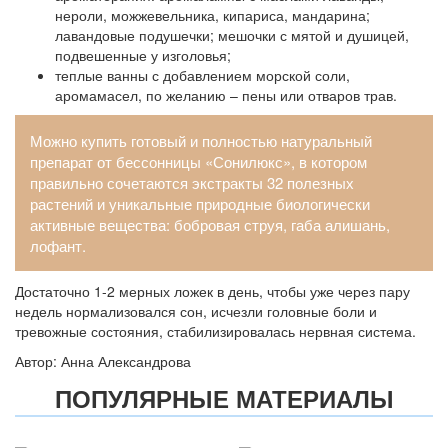
нероли, можжевельника, кипариса, мандарина;
лавандовые подушечки; мешочки с мятой и душицей,
подвешенные у изголовья;
теплые ванны с добавлением морской соли,
аромамасел, по желанию – пены или отваров трав.
Можно купить готовый и полностью натуральный
препарат от бессонницы «
Сонилюкс
», в котором
правильно сочетаются экстракты 32 полезных
растений и уникальные природные биологически
активные вещества: бобровая струя, габа алишань,
лофант.
Достаточно 1-2 мерных ложек в день, чтобы уже через пару
недель нормализовался сон, исчезли головные боли и
тревожные состояния, стабилизировалась нервная система.
Автор: Анна Александрова
ПОПУЛЯРНЫЕ МАТЕРИАЛЫ