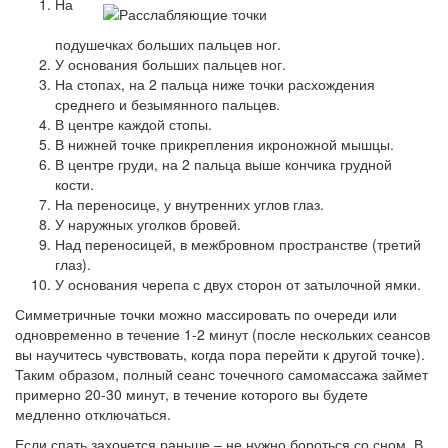
На
подушечках больших пальцев ног.
У основания больших пальцев ног.
На стопах, на 2 пальца ниже точки расхождения
среднего и безымянного пальцев.
В центре каждой стопы.
В нижней точке прикрепления икроножной мышцы.
В центре груди, на 2 пальца выше кончика грудной
кости.
На переносице, у внутренних углов глаз.
У наружных уголков бровей.
Над переносицей, в межбровном пространстве (третий
глаз).
У основания черепа с двух сторон от затылочной ямки.
Симметричные точки можно массировать по очереди или
одновременно в течение 1-2 минут (после нескольких сеансов
вы научитесь чувствовать, когда пора перейти к другой точке).
Таким образом, полный сеанс точечного самомассажа займет
примерно 20-30 минут, в течение которого вы будете
медленно отключаться.
Если спать захочется раньше – не нужно бороться со сном. В