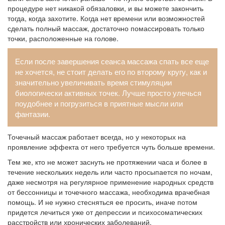
процедуре нет никакой обязаловки, и вы можете закончить
тогда, когда захотите. Когда нет времени или возможностей
сделать полный массаж, достаточно помассировать только
точки, расположенные на голове.
Если после завершения сеанса массажа спать все еще
не хочется, не стоит делать его по второму кругу, как и
значительно увеличивать время стимуляции
биологически активных точек. Лучше просто улечься
поудобнее и погрузиться в приятные мысли или
фантазии.
Точечный массаж работает всегда, но у некоторых на
проявление эффекта от него требуется чуть больше времени.
Тем же, кто не может заснуть не протяжении часа и более в
течение нескольких недель или часто просыпается по ночам,
даже несмотря на регулярное применение народных средств
от бессонницы и точечного массажа, необходима врачебная
помощь. И не нужно стесняться ее просить, иначе потом
придется лечиться уже от депрессии и психосоматических
расстройств или хронических заболеваний.