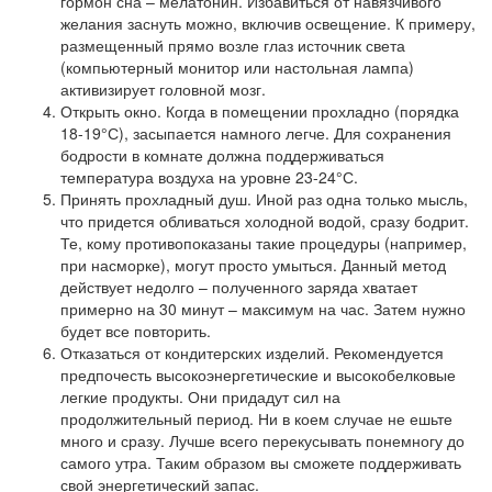
гормон сна – мелатонин. Избавиться от навязчивого
желания заснуть можно, включив освещение. К примеру,
размещенный прямо возле глаз источник света
(компьютерный монитор или настольная лампа)
активизирует головной мозг.
Открыть окно. Когда в помещении прохладно (порядка
18-19°С), засыпается намного легче. Для сохранения
бодрости в комнате должна поддерживаться
температура воздуха на уровне 23-24°С.
Принять прохладный душ. Иной раз одна только мысль,
что придется обливаться холодной водой, сразу бодрит.
Те, кому противопоказаны такие процедуры (например,
при насморке), могут просто умыться. Данный метод
действует недолго – полученного заряда хватает
примерно на 30 минут – максимум на час. Затем нужно
будет все повторить.
Отказаться от кондитерских изделий. Рекомендуется
предпочесть высокоэнергетические и высокобелковые
легкие продукты. Они придадут сил на
продолжительный период. Ни в коем случае не ешьте
много и сразу. Лучше всего перекусывать понемногу до
самого утра. Таким образом вы сможете поддерживать
свой энергетический запас.