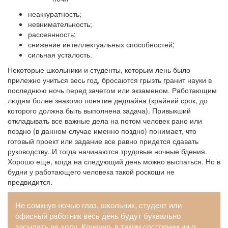
неаккуратность;
невнимательность;
рассеянность;
снижение интеллектуальных способностей;
сильная усталость.
Некоторые школьники и студенты, которым лень было
прилежно учиться весь год, бросаются грызть гранит науки в
последнюю ночь перед зачетом или экзаменом. Работающим
людям более знакомо понятие дедлайна (крайний срок, до
которого должна быть выполнена задача). Привыкший
откладывать все важные дела на потом человек рано или
поздно (в данном случае именно поздно) понимает, что
готовый проект или задание все равно придется сдавать
руководству. И тогда начинаются трудовые ночные бдения.
Хорошо еще, когда на следующий день можно выспаться. Но в
будни у работающего человека такой роскоши не
предвидится.
Не сомкнув ночью глаз, школьник, студент или
офисный работник весь день будут буквально
засыпать на ходу. Конечно, в таком состоянии ни о