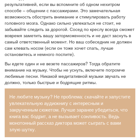
результативней, если вы вспомните об одном нехитром
способе – общении с пассажирами. Это замечательная
возможность обострить внимание и стимулировать работу
головного мозга. Однако сильно увлекаться не стоит, не
забывайте следить за дорогой. Сосед по креслу всегда сможет
вовремя заметить вашу заторможенность и не даст заснуть в
самый ответственный момент. Но ваш собеседник не должен
сам клевать носом (если он тоже хочет спать, лучше
остановитесь и немного поспите).
Вы едете один и не везете пассажиров? Тогда обратите
внимание на музыку. Чтобы не уснуть, включите погромче
любимые песни. Никакой медитативной музыки звучать не
должно, только быстрые и бодрящие ритмы.
Не любите музыку? Не проблема: скачайте и запустите
увлекательную аудиокнигу с интересным и
закрученным сюжетом. Лучше заранее убедиться, что
книга вас бодрит, а не вызывает сонливость. Ведь
монотонный рассказ диктора может сыграть с вами
злую шутку.