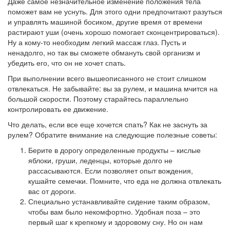
Даже самое незначительное изменение положения тела
поможет вам не уснуть. Для этого одни предпочитают разуться
и управлять машиной босиком, другие время от времени
растирают уши (очень хорошо помогает сконцентрироваться).
Ну а кому-то необходим легкий массаж глаз. Пусть и
ненадолго, но так вы сможете обмануть свой организм и
убедить его, что он не хочет спать.
При выполнении всего вышеописанного не стоит слишком
отвлекаться. Не забывайте: вы за рулем, и машина мчится на
большой скорости. Поэтому старайтесь параллельно
контролировать ее движение.
Что делать, если все еще хочется спать? Как не заснуть за
рулем? Обратите внимание на следующие полезные советы:
Берите в дорогу определенные продукты – кислые
яблоки, груши, леденцы, которые долго не
рассасываются. Если позволяет опыт вождения,
кушайте семечки. Помните, что еда не должна отвлекать
вас от дороги.
Специально устанавливайте сидение таким образом,
чтобы вам было некомфортно. Удобная поза – это
первый шаг к крепкому и здоровому сну. Но он нам