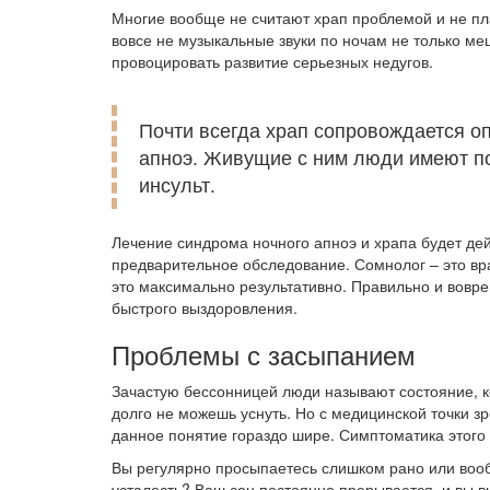
Многие вообще не считают храп проблемой и не пл
вовсе не музыкальные звуки по ночам не только м
провоцировать развитие серьезных недугов.
Почти всегда храп сопровождается о
апноэ. Живущие с ним люди имеют п
инсульт.
Лечение синдрома ночного апноэ и храпа будет де
предварительное обследование. Сомнолог – это вр
это максимально результативно. Правильно и вовр
быстрого выздоровления.
Проблемы с засыпанием
Зачастую бессонницей люди называют состояние, к
долго не можешь уснуть. Но с медицинской точки з
данное понятие гораздо шире. Симптоматика этого
Вы регулярно просыпаетесь слишком рано или вооб
усталость? Ваш сон постоянно прерывается, и вы в