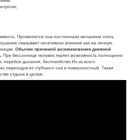
нием;
онтролю;
ивость. Проявляется она постоянным желанием спать
арушение оказывает негативное влияние как на личную
ррекции.
Обычно причиной возникновения дневной
а.
При бессоннице человек теряет возможность полноценно
э, перебои дыхания, беспокойство.Из-за всего
ко переходов из глубокого сна в поверхностный. Такая
стве отдыха в целом.