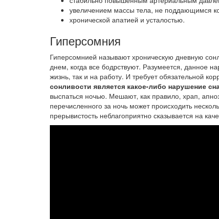
стабильно повышенным артериальным давле
увеличением массы тела, не поддающимся к
хронической апатией и усталостью.
Гиперсомния
Гиперсомнией называют хроническую дневную сонл
днем, когда все бодрствуют. Разумеется, данное н
жизнь, так и на работу. И требует обязательной ко
сонливости является какое-либо нарушение сн
выспаться ночью. Мешают, как правило, храп, апно
перечисленного за ночь может происходить несколь
прерывистость неблагоприятно сказывается на каче