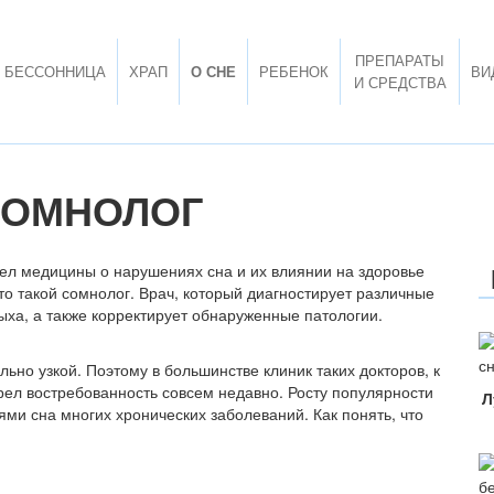
ПРЕПАРАТЫ
БЕССОННИЦА
ХРАП
О СНЕ
РЕБЕНОК
ВИ
И СРЕДСТВА
СОМНОЛОГ
дел медицины о нарушениях сна и их влиянии на здоровье
кто такой сомнолог. Врач, который диагностирует различные
ыха, а также корректирует обнаруженные патологии.
ьно узкой. Поэтому в большинстве клиник таких докторов, к
рел востребованность совсем недавно. Росту популярности
Л
ми сна многих хронических заболеваний. Как понять, что