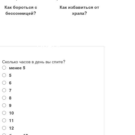
Как бороться с
Как избавиться от
бессонницей?
храпа?
ОПРОС
Сколько часов в день вы спите?
менее 5
5
6
7
8
9
10
11
12