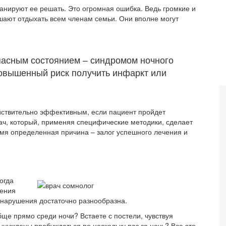
анируют ее решать. Это огромная ошибка. Ведь громкие и
ешают отдыхать всем членам семьи. Они вполне могут
пасным состоянием – синдромом ночного
овышенный риск получить инфаркт или
йствительно эффективным, если пациент пройдет
ач, который, применяя специфические методики, сделает
емя определенная причина – залог успешного лечения и
огда
рения
 нарушения достаточно разнообразна.
ще прямо среди ночи? Встаете с постели, чувствуя
ынуждены пробуждаться по нескольку раз за ночь? Все это –