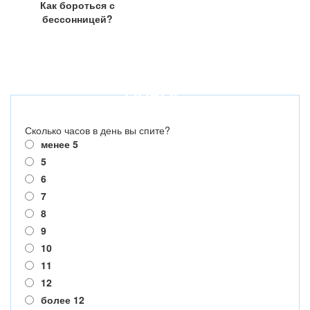
Как бороться с
бессонницей?
ОПРОС
Сколько часов в день вы спите?
менее 5
5
6
7
8
9
10
11
12
более 12