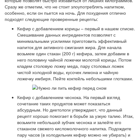
которые позволят быстро избавиться от лишних килограммов.
Сразу же отметим, что не стоит злоупотреблять напитком,
особенно, если он пьется на ночь. Для похудения отлично
подходят следующие проверенные рецепты:
Кефир с добавлением корицы – первый в нашем списке.
Смешивание данных ингредиентов позволяет с
минимальными усилиями приготовить эффективный
напиток для активного сжигания жира. Для начала
возьмем один стакан (200 г) кефира, затем добавим в
него половину чайной ложечки молотой корицы. Потом
кладем столовую ложку меда, пару столовых ложек
чистой холодной воды, кусочек лимона и чайную
ложечку имбиря. Пейте коктейль небольшими глотками.
Кефир с добавлением чеснока. На первый взгляд
сочетание таких продуктов может показаться
абсурдным. Но диетологи утверждают, что данный
рецепт хорошо помогает в борьбе за узкую талию. Итак,
возьмите небольшой зубчик чеснока и залейте его
стаканом свежего кисломолочного напитка. Подождите
пару часов (в холодильник кефир можно не убирать) и