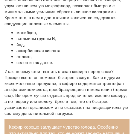
улучшает кишечную микрофлору, позволяет быстро и с
минимальными усилиями сбросить лишние килограммы.
Кроме того, в нем в достаточном количестве содержатся
следующие полезные элементы:
молибден;
витамины группы B;
йод;
аскорбиновая кислота;
железо;
селен и так далее.
Итак, почему стоит выпить стакан кефира перед сном?
Прежде всего, он поможет быстрее заснуть. Как и в других
кисломолочных продуктах, в кефире содержится триптофан –
альфа-аминокислота, преобразующаяся в мелатонин (гормон
сна). Вечером лучше отдавать предпочтение именно кефиру,
а не творогу или молоку. Дело в том, что он быстрее
усваивается организмом и не оказывает на пищеварительную
систему дополнительной нагрузки.
Кефир хорошо заглушает чувство голода. Особенно
это актуально для тех, кто не может заснуть натощак и