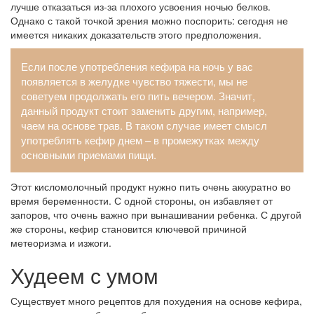
лучше отказаться из-за плохого усвоения ночью белков.
Однако с такой точкой зрения можно поспорить: сегодня не
имеется никаких доказательств этого предположения.
Если после употребления кефира на ночь у вас
появляется в желудке чувство тяжести, мы не
советуем продолжать его пить вечером. Значит,
данный продукт стоит заменить другим, например,
чаем на основе трав. В таком случае имеет смысл
употреблять кефир днем – в промежутках между
основными приемами пищи.
Этот кисломолочный продукт нужно пить очень аккуратно во
время беременности. С одной стороны, он избавляет от
запоров, что очень важно при вынашивании ребенка. С другой
же стороны, кефир становится ключевой причиной
метеоризма и изжоги.
Худеем с умом
Существует много рецептов для похудения на основе кефира,