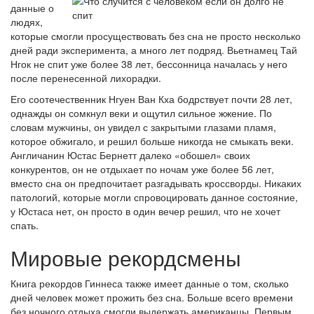
данные о
людях,
которые смогли просуществовать без сна не просто несколько
дней ради эксперимента, а много лет подряд. Вьетнамец Тай
Нгок не спит уже более 38 лет, бессонница началась у него
после перенесенной лихорадки.
Его соотечественник Нгуен Ван Кха бодрствует почти 28 лет,
однажды он сомкнул веки и ощутил сильное жжение. По
словам мужчины, он увидел с закрытыми глазами пламя,
которое обжигало, и решил больше никогда не смыкать веки.
Англичанин Юстас Бернетт далеко «обошел» своих
конкурентов, он не отдыхает по ночам уже более 56 лет,
вместо сна он предпочитает разгадывать кроссворды. Никаких
патологий, которые могли спровоцировать данное состояние,
у Юстаса нет, он просто в один вечер решил, что не хочет
спать.
Мировые рекордсмены
Книга рекордов Гиннеса также имеет данные о том, сколько
дней человек может прожить без сна. Больше всего времени
без ночного отдыха смогли выдержать американцы. Первым