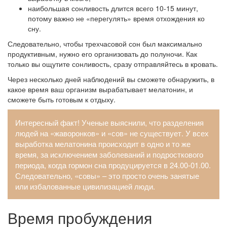
наибольшая сонливость длится всего 10-15 минут,
потому важно не «перегулять» время отхождения ко
сну.
Следовательно, чтобы трехчасовой сон был максимально
продуктивным, нужно его организовать до полуночи. Как
только вы ощутите сонливость, сразу отправляйтесь в кровать.
Через несколько дней наблюдений вы сможете обнаружить, в
какое время ваш организм вырабатывает мелатонин, и
сможете быть готовым к отдыху.
Интересный факт! Ученые выяснили, что разделения
людей на «жаворонков» и «сов» не существует. У всех
выработка мелатонина происходит в одно и то же
время, за исключением заболеваний и подросткового
периода, когда гормон сна продуцируется в 24.00-01.00.
Следовательно, «совы» – это просто очень занятые
или избалованные цивилизацией люди.
Время пробуждения