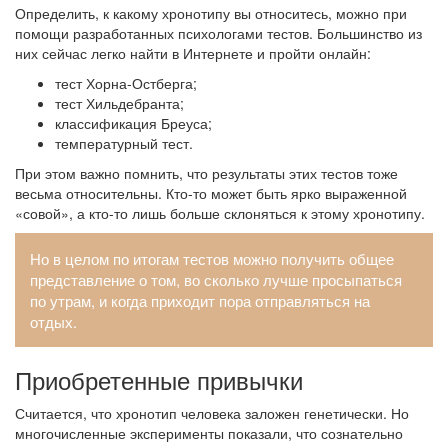
Определить, к какому хронотипу вы относитесь, можно при
помощи разработанных психологами тестов. Большинство из
них сейчас легко найти в Интернете и пройти онлайн:
тест Хорна-Остберга;
тест Хильдебранта;
классификация Бреуса;
температурный тест.
При этом важно помнить, что результаты этих тестов тоже
весьма относительны. Кто-то может быть ярко выраженной
«совой», а кто-то лишь больше склоняться к этому хронотипу.
Но в целом по итогам тестов можно получить общее
представление о том, во сколько лучше просыпаться
по утрам, и когда приходит пора отправляться на
отдых.
Приобретенные привычки
Считается, что хронотип человека заложен генетически. Но
многочисленные эксперименты показали, что сознательно