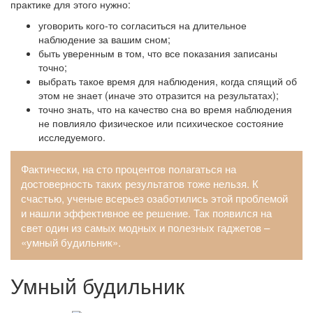
практике для этого нужно:
уговорить кого-то согласиться на длительное
наблюдение за вашим сном;
быть уверенным в том, что все показания записаны
точно;
выбрать такое время для наблюдения, когда спящий об
этом не знает (иначе это отразится на результатах);
точно знать, что на качество сна во время наблюдения
не повлияло физическое или психическое состояние
исследуемого.
Фактически, на сто процентов полагаться на
достоверность таких результатов тоже нельзя. К
счастью, ученые всерьез озаботились этой проблемой
и нашли эффективное ее решение. Так появился на
свет один из самых модных и полезных гаджетов –
«умный будильник».
Умный будильник