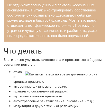
Не отдыхают полноценно и любители «осознанных
сновидений». Пытаясь контролировать собственное
состояние, они сознательно удерживают себя как
можно дольше в быстрой фазе сна. Мозг в это время
отдыхает, а вот физическое тело – нет. Поэтому по
утрам они чувствуют сонливость и разбитость, даже
если продолжительность сна была нормальной.
Что делать
Значительно улучшить качество сна и просыпаться в бодром
состоянии помогут:
отказ
от
вредных привычек;
умеренные физические нагрузки;
правильно составленный рацион;
мультивитаминные препараты;
антистрессовые занятия: пение, рисование и т.д.;
медитации и другие техники релаксации;