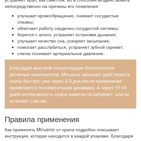
непосредственно на причины его появления:
улучшает кровообращение, снимает сосудистые
спазмы;
облегчает работу сердечно-сосудистой системы;
борется с апноэ, устраняет остановки дыхания;
улучшает качество сна, ускоряет засыпание;
помогает расслабиться, устраняет зубной скрежет;
слегка понижает артериальное давление.
Благодаря высокой концентрации биологически
активных компонентов, Minusnor начинает действовать
очень быстро: уже через 2-3 дня после применения
проявляется положительная динамика. А через 10-14
дней интенсивность храпа заметно ослабевает, или он
исчезает совсем.
Правила применения
Как применять Minusnor от храпа подробно описывает
инструкция, которая находится в каждой упаковке. Благодаря