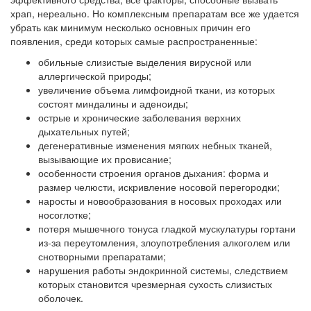
храп, нереально. Но комплексным препаратам все же удается
убрать как минимум несколько основных причин его
появления, среди которых самые распространенные:
обильные слизистые выделения вирусной или
аллергической природы;
увеличение объема лимфоидной ткани, из которых
состоят миндалины и аденоиды;
острые и хронические заболевания верхних
дыхательных путей;
дегенеративные изменения мягких небных тканей,
вызывающие их провисание;
особенности строения органов дыхания: форма и
размер челюсти, искривление носовой перегородки;
наросты и новообразования в носовых проходах или
носоглотке;
потеря мышечного тонуса гладкой мускулатуры гортани
из-за переутомления, злоупотребления алкоголем или
снотворными препаратами;
нарушения работы эндокринной системы, следствием
которых становится чрезмерная сухость слизистых
оболочек.