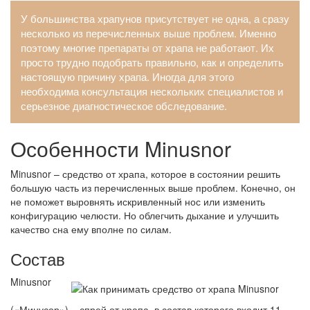
У большинства храпунов присутствует не одна, а сразу
несколько из перечисленных выше проблем. Именно
поэтому многие препараты от храпа не работают. Их
просто трудно подобрать правильно, как и определить
настоящую причину храпа. Иногда для этого
необходима консультация нескольких специалистов и
серьезное диагностическое обследование.
Особенности Minusnor
Minusnor – средство от храпа, которое в состоянии решить
большую часть из перечисленных выше проблем. Конечно, он
не поможет выровнять искривленный нос или изменить
конфигурацию челюсти. Но облегчить дыхание и улучшить
качество сна ему вполне по силам.
Состав
Minusnor
(«Минусор») – спрей от храпа, в состав которого входит 11