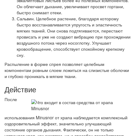
эвкалиптовых листьев более 40 полезных компонентов.
Он облегчает дыхание, увеличивает просвет гортани,
быстро снимает отеки.
Сальвин. Целебное растение, благодаря которому
быстро восстанавливается упругость и эластичность
мягких тканей. Они снова подтягиваются, перестают
провисать и уже не создают вибрацию при прохождении
воздушного потока через носоглотку. Улучшает
кровообращение, способствует спокойному крепкому
сну.
Распыление в форме спрея позволяет целебным
компонентам ровным слоем ложиться на слизистые оболочки
и глубоко проникать в мягкие ткани.
Действие
После
использования Minusnor от храпа наблюдается комплексный
оздоровительный эффект, значительно улучшающий
состояние органов дыхания. Фактически, он не только
устраняет храп, как симптом, но и способен воздействовать