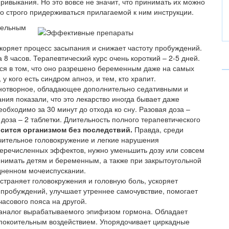
ривыкания. Но это вовсе не значит, что принимать их можно
мо строго придерживаться прилагаемой к ним инструкции.
тельным
скоряет процесс засыпания и снижает частоту пробуждений.
8 часов. Терапевтический курс очень короткий – 2-5 дней.
ся в том, что оно разрешено беременным даже на самых
у кого есть синдром апноэ, и тем, кто храпит.
нотворное, обладающее дополнительно седативными и
ия показали, что это лекарство иногда бывает даже
бходимо за 30 минут до отхода ко сну. Разовая доза –
доза – 2 таблетки. Длительность полного терапевтического
сится организмом без последствий.
Правда, среди
ачительное головокружение и легкие нарушения
перечисленных эффектов, нужно уменьшить дозу или совсем
ринимать детям и беременным, а также при закрытоугольной
удненном мочеиспускании.
страняет головокружения и головную боль, ускоряет
 пробуждений, улучшает утреннее самочувствие, помогает
асового пояса на другой.
 аналог вырабатываемого эпифизом гормона. Обладает
покоительным воздействием. Упорядочивает циркадные