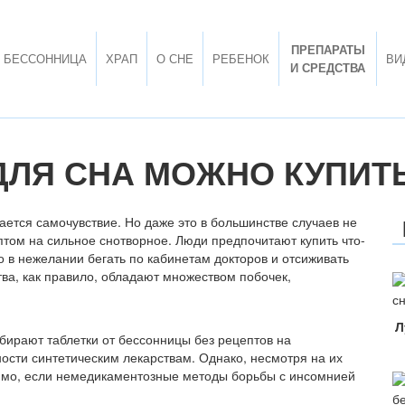
ПРЕПАРАТЫ
БЕССОННИЦА
ХРАП
О СНЕ
РЕБЕНОК
ВИ
И СРЕДСТВА
ДЛЯ СНА МОЖНО КУПИТ
ается самочувствие. Но даже это в большинстве случаев не
ептом на сильное снотворное. Люди предпочитают купить что-
о в нежелании бегать по кабинетам докторов и отсиживать
ва, как правило, обладают множеством побочек,
Л
ыбирают таблетки от бессонницы без рецептов на
ости синтетическим лекарствам. Однако, несмотря на их
тимо, если немедикаментозные методы борьбы с инсомнией