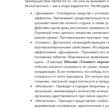
преимуществом является то, что они не вызывают п
бесконтрольно – как и когда вздумается. Необходи
«Донормил». Снотворное средство с успокои
эффектом. Увеличивает продолжительность и
улучшает качество ночного отдыха, а также у
Действие одной дозы рассчитано примерно на 
Огромный плюс данного лекарства заключает
ранних сроках. Противопоказан препарат тем, 
«Сонмил». Достаточно сильнодействующее с
противоаллергенными свойствами. Исследован
эффективнее «Донормила». Принимать его нео
половинка таблетки. Максимально возможная 
курса – 2 месяца.
Обычно «Сонмил» перено
побочек значатся сонливость по утрам, незн
координации. Если появилось что-нибудь из 
отказаться от этого препарата. Его нельзя п
глаукоме, лактазной недостаточности и затр
«Мелаксен». Приводит в порядок биоритмы, у
засыпание, минимизирует количество ночных
организму адаптироваться при смене одного ч
«Мелатонин». Препарат представляет собой
выраженным снотворным, адаптогенным и ус