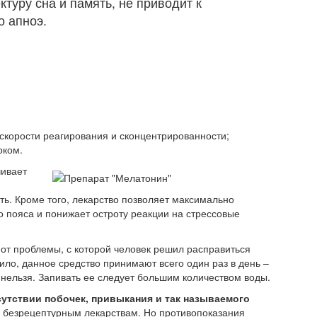
туру сна и память, не приводит к
о апноэ.
 скорости реагирования и сконцентрированности;
оком.
чивает
ь. Кроме того, лекарство позволяет максимально
о пояса и понижает остроту реакции на стрессовые
 от проблемы, с которой человек решил расправиться
ило, данное средство принимают всего один раз в день –
у нельзя. Запивать ее следует большим количеством воды.
утствии побочек, привыкания и так называемого
к безрецептурным лекарствам. Но противопоказания