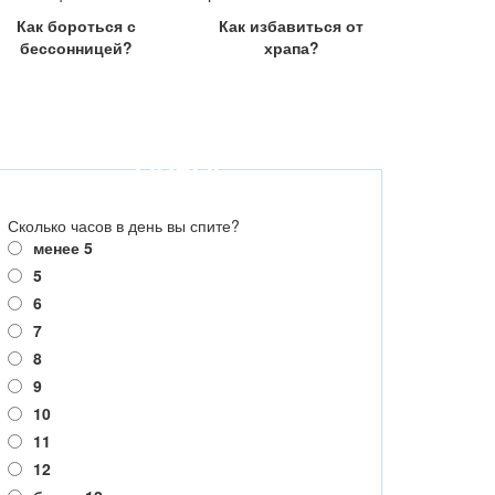
Как бороться с
Как избавиться от
бессонницей?
храпа?
ОПРОС
Сколько часов в день вы спите?
менее 5
5
6
7
8
9
10
11
12