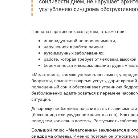
сонливости днем, не нарушает архитек
усугублению синдрома обструктивног
Препарат противопоказан детям, а также при:
индивидуальной непереносимости;
нарушениях в работе печени;
аутоиммунных заболеваниях;
работе, которая требует от человека высокой
беременности и вскармливании грудным мол
«Мелатонин», как уже упоминалось выше, упорядо
биоритмы, помогает вовремя уснуть, дарит крепкий
полноценный сон и обеспечивает утреннюю бодрост
безболезненно адаптироваться к перемене часовог
ситуации.
Дозировку необходимо рассчитывать в зависимости
(бессонница или ухудшение качества сна). Как прав
перед тем как лечь в постель. Раскусывать таблетк
Большой плюс «Мелатонина» заключается в отс
синдрома отмены
. Именно поэтому он относится 