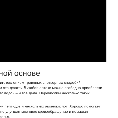
ной основе
риготовлением травяных снотворных снадобий –
м это делать. В любой аптеке можно свободно приобрести
ил водой – и все дела. Перечислим несколько таких
ом пептидов и нескольких аминокислот. Хорошо помогает
утно улучшая мозговое кровообращение и повышая
ровья.