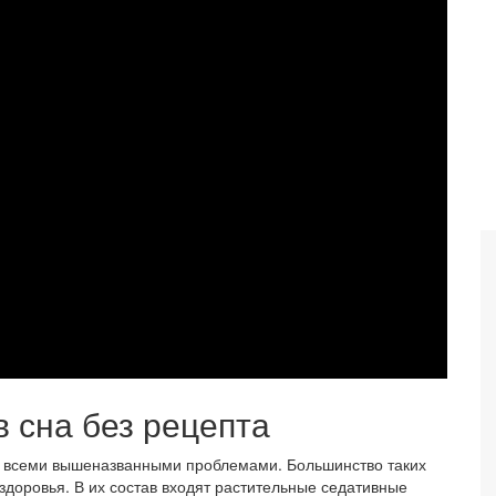
в сна без рецепта
о всеми вышеназванными проблемами. Большинство таких
здоровья. В их состав входят растительные седативные