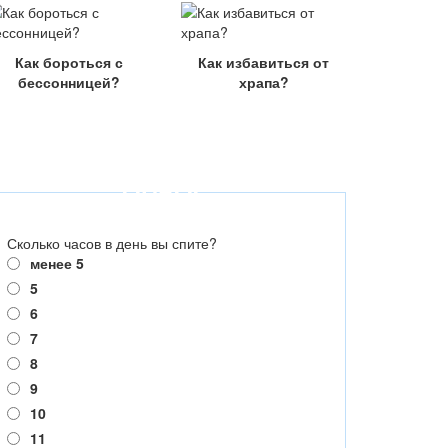
Как бороться с
Как избавиться от
бессонницей?
храпа?
ОПРОС
Сколько часов в день вы спите?
менее 5
5
6
7
8
9
10
11