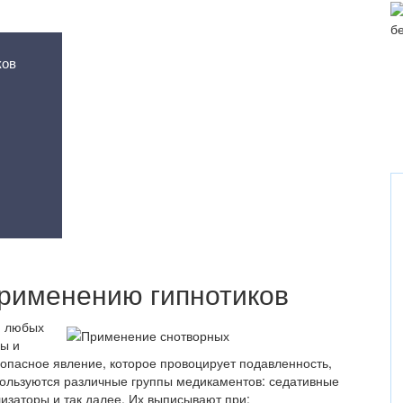
ков
применению гипнотиков
и любых
мы и
опасное явление, которое провоцирует подавленность,
пользуются различные группы медикаментов: седативные
лизаторы и так далее. Их выписывают при: