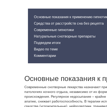
Содержание статьи
Основные показания к применению гипноти
Средства от расстройств сна без рецепта
Современные гипнотики
Натуральные снотворные препараты
Подведем итоги
Видео по теме
Комментарии
Основные показания к 
Современные снотворные лекарства назначают пр
патологиях ночного отдыха, независимо от их фор
происхождения. Регулярное недосыпание – крайне 
апатию, снижает работоспособность. В терапии ис
средства (успокоительные), нейролептики, транкви