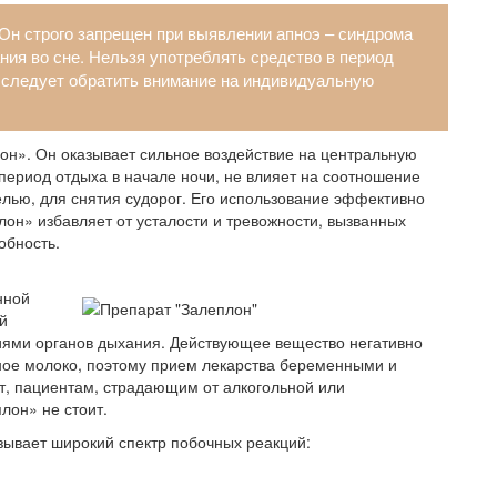
Он строго запрещен при выявлении апноэ – синдрома
ния во сне. Нельзя употреблять средство в период
, следует обратить внимание на индивидуальную
лон». Он оказывает сильное воздействие на центральную
период отдыха в начале ночи, не влияет на соотношение
лью, для снятия судорог. Его использование эффективно
он» избавляет от усталости и тревожности, вызванных
обность.
нной
й
иями органов дыхания. Действующее вещество негативно
дное молоко, поэтому прием лекарства беременными и
, пациентам, страдающим от алкогольной или
лон» не стоит.
зывает широкий спектр побочных реакций: