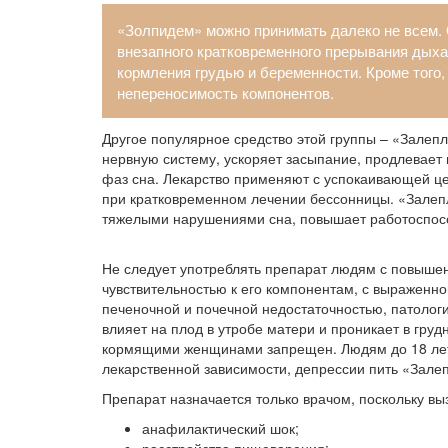
«Золпидем» можно принимать далеко не всем. 
внезапного кратковременного прерывания дыха
кормления грудью и беременности. Кроме того
непереносимость компонентов.
Другое популярное средство этой группы – «Залеп
нервную систему, ускоряет засыпание, продлевает 
фаз сна. Лекарство применяют с успокаивающей це
при кратковременном лечении бессонницы. «Залепл
тяжелыми нарушениями сна, повышает работоспос
Не следует употреблять препарат людям с повыше
чувствительностью к его компонентам, с выраженно
печеночной и почечной недостаточностью, патолог
влияет на плод в утробе матери и проникает в гру
кормящими женщинами запрещен. Людям до 18 лет
лекарственной зависимости, депрессии пить «Залеп
Препарат назначается только врачом, поскольку вы
анафилактический шок;