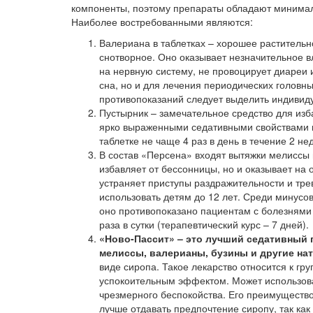
компоненты, поэтому препараты обладают минимал
Наиболее востребованными являются:
Валериана в таблетках – хорошее растительн
снотворное. Оно оказывает незначительное 
на нервную систему, не провоцирует диареи 
сна, но и для лечения периодических головн
противопоказаний следует выделить индивиду
Пустырник – замечательное средство для изб
ярко выраженными седативными свойствами и
таблетке не чаще 4 раз в день в течение 2 не
В состав «Персена» входят вытяжки мелиссы 
избавляет от бессонницы, но и оказывает на
устраняет приступы раздражительности и трев
использовать детям до 12 лет. Среди минусов
оно противопоказано пациентам с болезнями
раза в сутки (терапевтический курс – 7 дней).
«Ново-Пассит» – это лучший седативный 
мелиссы, валерианы, бузины и другие на
виде сиропа. Такое лекарство относится к г
успокоительным эффектом. Может использоват
чрезмерного беспокойства. Его преимущество
лучше отдавать предпочтение сиропу, так как