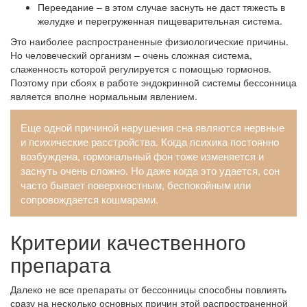
Переедание – в этом случае заснуть не даст тяжесть в
желудке и перегруженная пищеварительная система.
Это наиболее распространенные физиологические причины.
Но человеческий организм – очень сложная система,
слаженность которой регулируется с помощью гормонов.
Поэтому при сбоях в работе эндокринной системы бессонница
является вполне нормальным явлением.
Еще одной причиной нарушения сна являются нервные
и психические расстройства. Когда психика постоянно
возбуждена, гормональный фон тоже изменяется и
заснуть очень сложно. Но даже когда это удается, сон
часто бывает поверхностным, беспокойным или
сопровождается кошмарами.
Критерии качественного
препарата
Далеко не все препараты от бессонницы способны повлиять
сразу на несколько основных причин этой распространенной