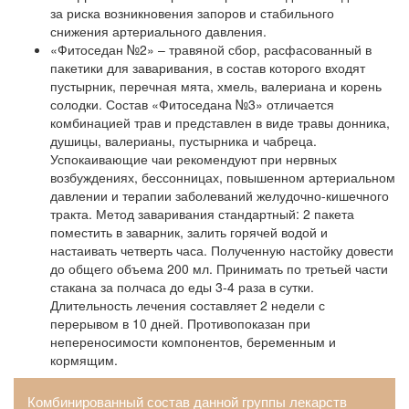
за риска возникновения запоров и стабильного
снижения артериального давления.
«Фитоседан №2» – травяной сбор, расфасованный в
пакетики для заваривания, в состав которого входят
пустырник, перечная мята, хмель, валериана и корень
солодки. Состав «Фитоседана №3» отличается
комбинацией трав и представлен в виде травы донника,
душицы, валерианы, пустырника и чабреца.
Успокаивающие чаи рекомендуют при нервных
возбуждениях, бессонницах, повышенном артериальном
давлении и терапии заболеваний желудочно-кишечного
тракта. Метод заваривания стандартный: 2 пакета
поместить в заварник, залить горячей водой и
настаивать четверть часа. Полученную настойку довести
до общего объема 200 мл. Принимать по третьей части
стакана за полчаса до еды 3-4 раза в сутки.
Длительность лечения составляет 2 недели с
перерывом в 10 дней. Противопоказан при
непереносимости компонентов, беременным и
кормящим.
Комбинированный состав данной группы лекарств