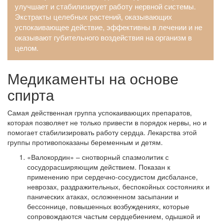
улучшает и стабилизирует работу нервной системы.
Экстракты целебных растений, оказывающих
успокаивающее действие, эффективны в лечении и не
оказывают губительного воздействия на организм в
целом.
Медикаменты на основе
спирта
Самая действенная группа успокаивающих препаратов,
которая позволяет не только привести в порядок нервы, но и
помогает стабилизировать работу сердца. Лекарства этой
группы противопоказаны беременным и детям.
«Валокордин» – снотворный спазмолитик с
сосудорасширяющим действием. Показан к
применению при сердечно-сосудистом дисбалансе,
неврозах, раздражительных, беспокойных состояниях и
панических атаках, осложненном засыпании и
бессоннице, повышенных возбуждениях, которые
сопровождаются частым сердцебиением, одышкой и