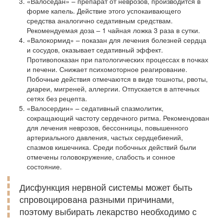
«Валоседан» – препарат от неврозов, производится в
форме капель. Действие этого успокаивающего
средства аналогично седативным средствам.
Рекомендуемая доза – 1 чайная ложка 3 раза в сутки.
«Валокормид» – показан для лечения болезней сердца
и сосудов, оказывает седативный эффект.
Противопоказан при патологических процессах в почках
и печени. Снижает психомоторное реагирование.
Побочные действия отмечаются в виде тошноты, рвоты,
диареи, мигреней, аллергии. Отпускается в аптечных
сетях без рецепта.
«Валосердин» – седативный спазмолитик,
сокращающий частоту сердечного ритма. Рекомендован
для лечения неврозов, бессонницы, повышенного
артериального давления, частых сердцебиений,
спазмов кишечника. Среди побочных действий были
отмечены головокружение, слабость и сонное
состояние.
Дисфункция нервной системы может быть
спровоцирована разными причинами,
поэтому выбирать лекарство необходимо с