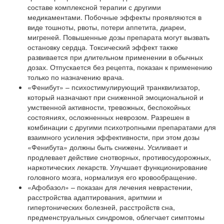
составе комплексной терапии с другими
медикаментами. Побочные эффекты проявляются в
виде тошноты, рвоты, потери аппетита, диареи,
мигреней. Повышенные дозы препарата могут вызвать
остановку сердца. Токсический эффект также
развивается при длительном применении в обычных
дозах. Отпускается без рецепта, показан к применению
только по назначению врача.
«Фенибут» – психостимулирующий транквилизатор,
который назначают при сниженной эмоциональной и
умственной активности, тревожных, беспокойных
состояниях, осложненных неврозом. Разрешен в
комбинации с другими психотропными препаратами для
взаимного усиления эффективности, при этом дозы
«Фенибута» должны быть снижены. Усиливает и
продлевает действие снотворных, противосудорожных,
наркотических лекарств. Улучшает функционирование
головного мозга, нормализуя его кровообращение.
«Афобазол» – показан для лечения неврастении,
расстройства адаптирования, аритмии и
гипертонических болезней, расстройств сна,
предменструальных синдромов, облегчает симптомы