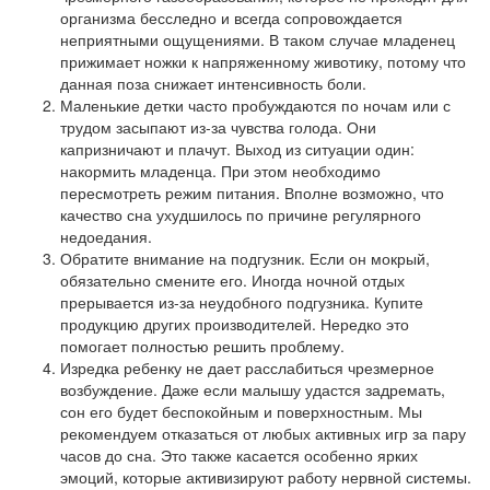
организма бесследно и всегда сопровождается
неприятными ощущениями. В таком случае младенец
прижимает ножки к напряженному животику, потому что
данная поза снижает интенсивность боли.
Маленькие детки часто пробуждаются по ночам или с
трудом засыпают из-за чувства голода. Они
капризничают и плачут. Выход из ситуации один:
накормить младенца. При этом необходимо
пересмотреть режим питания. Вполне возможно, что
качество сна ухудшилось по причине регулярного
недоедания.
Обратите внимание на подгузник. Если он мокрый,
обязательно смените его. Иногда ночной отдых
прерывается из-за неудобного подгузника. Купите
продукцию других производителей. Нередко это
помогает полностью решить проблему.
Изредка ребенку не дает расслабиться чрезмерное
возбуждение. Даже если малышу удастся задремать,
сон его будет беспокойным и поверхностным. Мы
рекомендуем отказаться от любых активных игр за пару
часов до сна. Это также касается особенно ярких
эмоций, которые активизируют работу нервной системы.