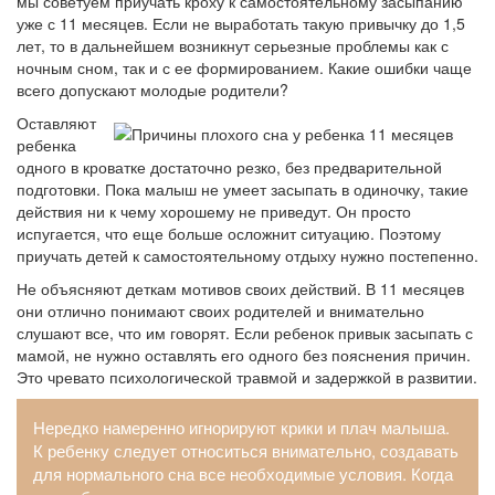
мы советуем приучать кроху к самостоятельному засыпанию
уже с 11 месяцев. Если не выработать такую привычку до 1,5
лет, то в дальнейшем возникнут серьезные проблемы как с
ночным сном, так и с ее формированием. Какие ошибки чаще
всего допускают молодые родители?
Оставляют
ребенка
одного в кроватке достаточно резко, без предварительной
подготовки. Пока малыш не умеет засыпать в одиночку, такие
действия ни к чему хорошему не приведут. Он просто
испугается, что еще больше осложнит ситуацию. Поэтому
приучать детей к самостоятельному отдыху нужно постепенно.
Не объясняют деткам мотивов своих действий. В 11 месяцев
они отлично понимают своих родителей и внимательно
слушают все, что им говорят. Если ребенок привык засыпать с
мамой, не нужно оставлять его одного без пояснения причин.
Это чревато психологической травмой и задержкой в развитии.
Нередко намеренно игнорируют крики и плач малыша.
К ребенку следует относиться внимательно, создавать
для нормального сна все необходимые условия. Когда