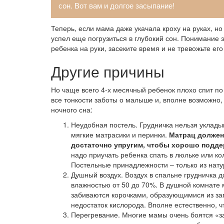
сон. Вот вам и долгое засыпание!
Теперь, если мама даже укачала кроху на руках, но
успел еще погрузиться в глубокий сон. Понимание 
ребенка на руки, засеките время и не тревожьте ег
Другие причины
Но чаще всего 4-х месячный ребенок плохо спит по
все тонкости заботы о малыше и, вполне возможно,
ночного сна:
Неудобная постель. Грудничка нельзя уклады
мягкие матрасики и перинки.
Матрац должен
достаточно упругим, чтобы хорошо подде
надо приучать ребенка спать в люльке или кол
Постельные принадлежности – только из нату
Душный воздух. Воздух в спальне грудничка 
влажностью от 50 до 70%. В душной комнате
забиваются корочками, образующимися из за
недостаток кислорода. Вполне естественно, ч
Перегревание. Многие мамы очень боятся «за