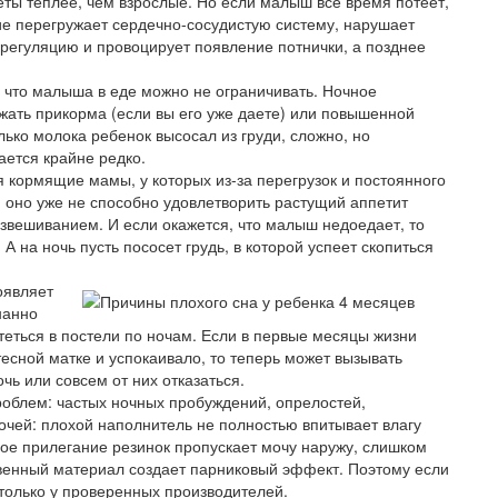
еты теплее, чем взрослые. Но если малыш все время потеет,
ие перегружает сердечно-сосудистую систему, нарушает
егуляцию и провоцирует появление потнички, а позднее
 что малыша в еде можно не ограничивать. Ночное
жать прикорма (если вы его уже даете) или повышенной
ько молока ребенок высосал из груди, сложно, но
ется крайне редко.
я кормящие мамы, у которых из-за перегрузок и постоянного
 оно уже не способно удовлетворить растущий аппетит
звешиванием. И если окажется, что малыш недоедает, то
 на ночь пусть пососет грудь, в которой успеет скопиться
оявляет
нанно
теться в постели по ночам. Если в первые месяцы жизни
есной матке и успокаивало, то теперь может вызывать
чь или совсем от них отказаться.
роблем: частых ночных пробуждений, опрелостей,
лочей: плохой наполнитель не полностью впитывает влагу
ное прилегание резинок пропускает мочу наружу, слишком
твенный материал создает парниковый эффект. Поэтому если
 только у проверенных производителей.