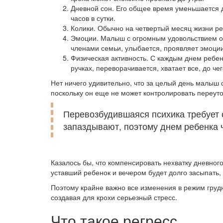
Дневной сон. Его общее время уменьшается до
часов в сутки.
Колики. Обычно на четвертый месяц жизни ре
Эмоции. Малыш с огромным удовольствием об
членами семьи, улыбается, проявляет эмоции
Физическая активность. С каждым днем ребен
ручках, переворачивается, хватает все, до че
Нет ничего удивительно, что за целый день малыш с
поскольку он еще не может контролировать переуто
Перевозбудившаяся психика требует 
запаздывают, поэтому днем ребенка 
Казалось бы, что компенсировать нехватку дневног
уставший ребенок и вечером будет долго засыпать,
Поэтому крайне важно все изменения в режим грудн
создавая для крохи серьезный стресс.
Что такое регресс