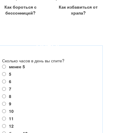
Как бороться с
Как избавиться от
бессонницей?
храпа?
ОПРОС
Сколько часов в день вы спите?
менее 5
5
6
7
8
9
10
11
12