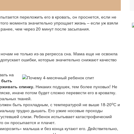
 пытается переложить его в кровать, он проснется, если не
этого момента значительно упрощает жизнь – если уж взяли
о ранее, чем через 20 минут после засыпания.
 ночам не только из-за регресса сна. Мама еще не освоила
 допускает ошибки, которые значительно снижают качество
вать на
 быть
рживать спинку.
Никаких подушек, тем более пуховых! Не
яске, иначе потом будет сложно перевести его в кроватку.
ральных тканей.
о
должен быть прохладным, с температурой не выше 18-20
С и
 малышу трудно дышать. Его узкие носовые проходы
густевшей слизи. Ребенок испытывает катастрофический
то он просыпается и плачет.
морозить» малыша и без конца кутают его. Действительно,