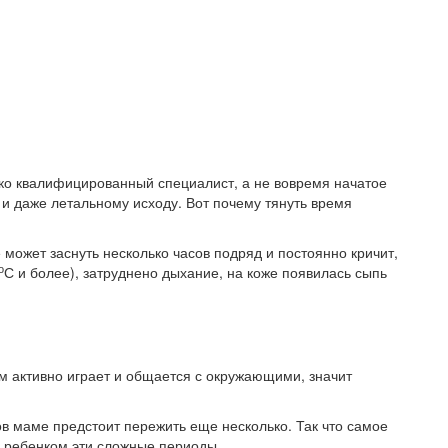
ько квалифицированный специалист, а не вовремя начатое
и даже летальному исходу. Вот почему тянуть время
может заснуть несколько часов подряд и постоянно кричит,
о
С и более), затруднено дыхание, на коже появилась сыпь
м активно играет и общается с окружающими, значит
ов маме предстоит пережить еще несколько. Так что самое
с ребенком эти сложные периоды.