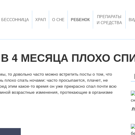
ПРЕПАРАТЫ
БЕССОННИЦА
ХРАП
О СНЕ
РЕБЕНОК
ВИ
И СРЕДСТВА
В 4 МЕСЯЦА ПЛОХО СП
ы, то довольно часто можно встретить посты о том, что
ь плохо спать ночами: часто просыпается, плачет, не
еред этим какое-то время он уже прекрасно спал почти всю
 виной возрастные изменения, протекающие в организме
Л