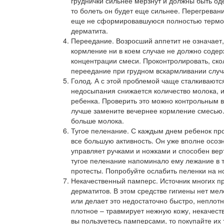
груднички сильнее мерзнут и должны быть од
то болеть он будет еще сильнее. Перегреван
еще не сформировавшуюся полностью термор
дерматита.
Переедание. Возросший аппетит не означает,
кормление ни в коем случае не должно содер
концентрации смеси. Проконтролировать, скол
переедание при грудном вскармливании случа
Голод. А с этой проблемой чаще сталкиваютс
недосыпания снижается количество молока, и
ребенка. Проверить это можно контрольным в
лучше замените вечернее кормление смесью. А
больше молока.
Тугое пеленание. С каждым днем ребенок пр
все большую активность. Он уже вполне осоз
управляет ручками и ножками и способен вер
тугое пеленание напоминало ему лежание в т
протесты. Попробуйте ослабить пеленки на но
Некачественный памперс. Источник многих п
дерматитов. В этом средстве гигиены нет ме
или делает это недостаточно быстро, неплот
плотное – травмирует нежную кожу, некачес
вы пользуетесь памперсами, то покупайте их