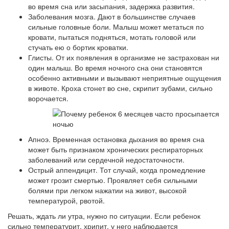
во время сна или засыпания, задержка развития.
Заболевания мозга. Дают в большинстве случаев
сильные головные боли. Малыш может метаться по
кровати, пытаться подняться, мотать головой или
стучать ею о бортик кроватки.
Глисты. От их появления в организме не застрахован ни
один малыш. Во время ночного сна они становятся
особенно активными и вызывают неприятные ощущения
в животе. Кроха стонет во сне, скрипит зубами, сильно
ворочается.
Апноэ. Временная остановка дыхания во время сна
может быть признаком хронических респираторных
заболеваний или сердечной недостаточности.
Острый аппендицит. Тот случай, когда промедление
может грозит смертью. Проявляет себя сильными
болями при легком нажатии на живот, высокой
температурой, рвотой.
Решать, ждать ли утра, нужно по ситуации. Если ребенок
сильно температурит, хрипит, у него наблюдается