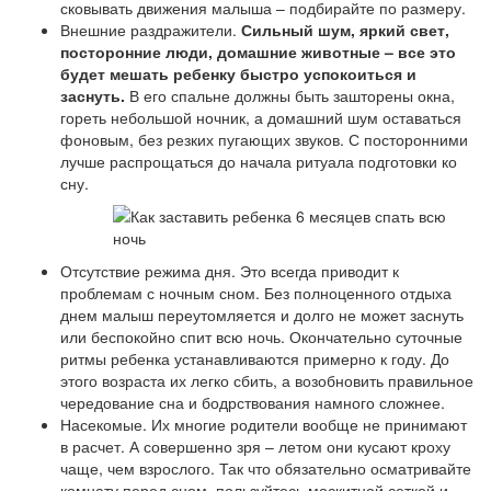
сковывать движения малыша – подбирайте по размеру.
Внешние раздражители.
Сильный шум, яркий свет,
посторонние люди, домашние животные – все это
будет мешать ребенку быстро успокоиться и
заснуть.
В его спальне должны быть зашторены окна,
гореть небольшой ночник, а домашний шум оставаться
фоновым, без резких пугающих звуков. С посторонними
лучше распрощаться до начала ритуала подготовки ко
сну.
Отсутствие режима дня. Это всегда приводит к
проблемам с ночным сном. Без полноценного отдыха
днем малыш переутомляется и долго не может заснуть
или беспокойно спит всю ночь. Окончательно суточные
ритмы ребенка устанавливаются примерно к году. До
этого возраста их легко сбить, а возобновить правильное
чередование сна и бодрствования намного сложнее.
Насекомые. Их многие родители вообще не принимают
в расчет. А совершенно зря – летом они кусают кроху
чаще, чем взрослого. Так что обязательно осматривайте
комнату перед сном, пользуйтесь москитной сеткой и