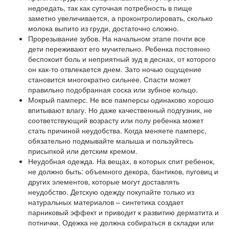
недоедать, так как суточная потребность в пище
заметно увеличивается, а проконтролировать, сколько
молока выпито из груди, достаточно сложно.
Прорезывание зубов. На начальном этапе почти все
дети переживают его мучительно. Ребенка постоянно
беспокоит боль и неприятный зуд в деснах, от которого
он как-то отвлекается днем. Зато ночью ощущение
становится многократно сильнее. Спасти может
правильно подобранная соска или зубное кольцо.
Мокрый памперс. Не все памперсы одинаково хорошо
впитывают влагу. Но даже качественный подгузник, не
соответствующий возрасту или полу ребенка может
стать причиной неудобства. Когда меняете памперс,
обязательно подмывайте малыша и пользуйтесь
присыпкой или детским кремом.
Неудобная одежда. На вещах, в которых спит ребенок,
не должно быть: объемного декора, бантиков, пуговиц и
других элементов, которые могут доставлять
неудобство. Детскую одежду покупайте только из
натуральных материалов – синтетика создает
парниковый эффект и приводит к развитию дерматита и
потнички. Одежка не должна собираться в складки или