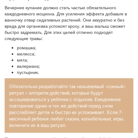
Вечернее купание должно стать частью обязательного
каждодневного моциона. Для усиления эффекта добавьте в
ванночку отвар седативных растений. Они аккуратно и без
вреда для организма успокоят кроху, и ваш малыш сможет
быстро задремать. Для этих целей отлично подходят
следующие травы:
ромашка;
мелисса;
мята;
валериана;
пустырник.
Обязательно разработайте так называемый «сонный»
ритуал – алгоритм действий, которые будут
ассоциироваться у ребенка с отдыхом. Ежедневное
повторение одних и тех же действий перед сном
расслабляет деток и быстро их успокаивает. Если 7-
месячный ребенок любит сказки, колыбельные, игры,
включите их в ваш ритуал.