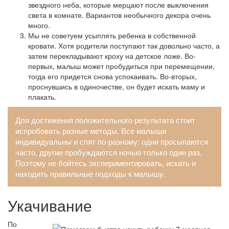
звездного неба, которые мерцают после выключения
света в комнате. Вариантов необычного декора очень
много.
Мы не советуем усыплять ребенка в собственной
кровати. Хотя родители поступают так довольно часто, а
затем перекладывают кроху на детское ложе. Во-
первых, малыш может пробудиться при перемещении,
тогда его придется снова успокаивать. Во-вторых,
проснувшись в одиночестве, он будет искать маму и
плакать.
Для достижения положительного результата стоит
испробовать разные методы. Все малыши
индивидуальны и спят по-разному: одни просыпаются
часто, другие пробуждаются ночью только один раз.
Поэтому не бойтесь экспериментировать, искать и
находить правильные подходы к малышу.
Укачивание
По