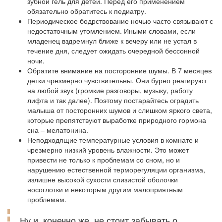
зубной гель для детей. Перед его применением
обязательно обратитесь к педиатру.
Периодическое бодрствование ночью часто связывают с
недостаточным утомлением. Иными словами, если
младенец вздремнул ближе к вечеру или не устал в
течение дня, следует ожидать очередной бессонной
ночи.
Обратите внимание на посторонние шумы. В 7 месяцев
детки чрезмерно чувствительны. Они бурно реагируют
на любой звук (громкие разговоры, музыку, работу
лифта и так далее). Поэтому постарайтесь оградить
малыша от посторонних шумов и слишком яркого света,
которые препятствуют выработке природного гормона
сна – мелатонина.
Неподходящие температурные условия в комнате и
чрезмерно низкий уровень влажности. Это может
привести не только к проблемам со сном, но и
нарушению естественной терморегуляции организма,
излишне высокой сухости слизистой оболочки
носоглотки и некоторым другим малоприятным
проблемам.
Ну и, конечно же, не стоит забывать о