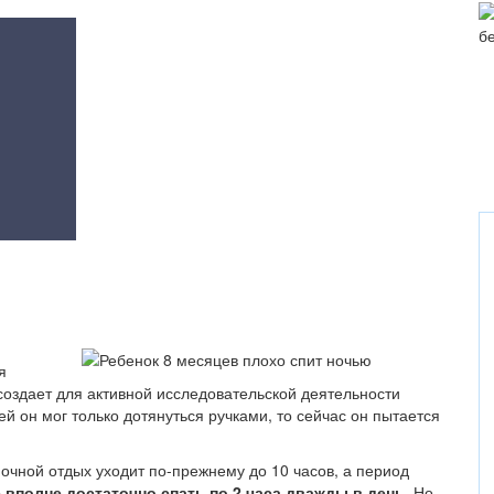
я
создает для активной исследовательской деятельности
й он мог только дотянуться ручками, то сейчас он пытается
очной отдых уходит по-прежнему до 10 часов, а период
вполне достаточно спать по 2 часа дважды в день.
Но