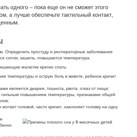
ать одного – пока еще он не сможет этого
ом, а лучше обеспечьте тактильный контакт,
щенным.
ы
чам. Определить простуду и респираторные заболевания
ся сопли, кашель, повышается температура.
мешающие малютке крепко спать:
ие температуры и острую боль в животе, ребенок кричит
и являются диарея, тошнота, рвота, отказ от пищи;
я сильным повышением температуры, признаками общей
лов;
 мотает головой, часто кричит, наклоняет головку на одну
ие
обенно