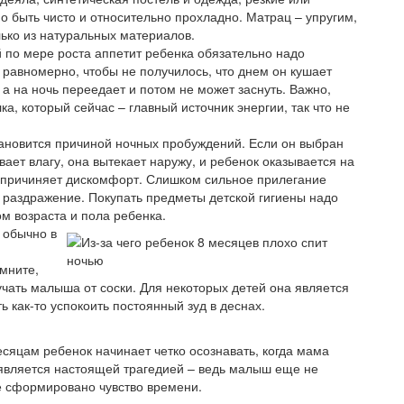
о быть чисто и относительно прохладно. Матрац – упругим,
ько из натуральных материалов.
по мере роста аппетит ребенка обязательно надо
 равномерно, чтобы не получилось, что днем он кушает
 а на ночь переедает и потом не может заснуть. Важно,
а, который сейчас – главный источник энергии, так что не
тановится причиной ночных пробуждений. Если он выбран
ает влагу, она вытекает наружу, и ребенок оказывается на
и причиняет дискомфорт. Слишком сильное прилегание
 раздражение. Покупать предметы детской гигиены надо
м возраста и пола ребенка.
 обычно в
омните,
учать малыша от соски. Для некоторых детей она является
 как-то успокоить постоянный зуд в деснах.
есяцам ребенок начинает четко осознавать, когда мама
 является настоящей трагедией – ведь малыш еще не
не сформировано чувство времени.