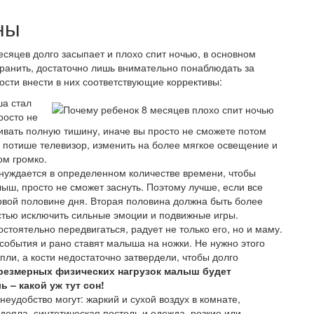
ны
сяцев долго засыпает и плохо спит ночью, в основном
странить, достаточно лишь внимательно понаблюдать за
сти внести в них соответствующие коррективы:
ша стал
росто не
чивать полную тишину, иначе вы просто не сможете потом
 потише телевизор, изменить на более мягкое освещение и
ом громко.
нуждается в определенном количестве времени, чтобы
ыш, просто не сможет заснуть. Поэтому лучше, если все
рвой половине дня. Вторая половина должна быть более
остью исключить сильные эмоции и подвижные игры.
тоятельно передвигаться, радует не только его, но и маму.
обытия и рано ставят малыша на ножки. Не нужно этого
ли, а кости недостаточно затвердели, чтобы долго
резмерных физических нагрузок малыш будет
– какой уж тут сон!
еудобство могут: жаркий и сухой воздух в комнате,
деяла, синтетическая постель и одежда, резкие или