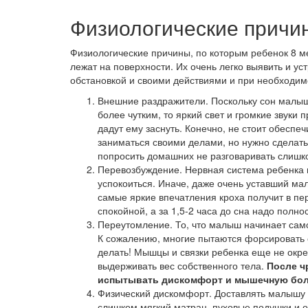
Физиологические причи
Физиологические причины, по которым ребенок 8 ме
лежат на поверхности. Их очень легко выявить и у
обстановкой и своими действиями и при необходимо
Внешние раздражители. Поскольку сон малы
более чутким, то яркий свет и громкие звуки п
дадут ему заснуть. Конечно, не стоит обеспе
заниматься своими делами, но нужно сделать
попросить домашних не разговаривать слишк
Перевозбуждение. Нервная система ребенка 
успокоиться. Иначе, даже очень уставший мал
самые яркие впечатления кроха получит в пе
спокойной, а за 1,5-2 часа до сна надо полн
Переутомление. То, что малыш начинает самос
К сожалению, многие пытаются форсировать с
делать! Мышцы и связки ребенка еще не окреп
выдерживать вес собственного тела.
После ч
испытывать дискомфорт и мышечную боль 
Физический дискомфорт. Доставлять малышу н
слишком мягкий матрац, пуховые подушки и о