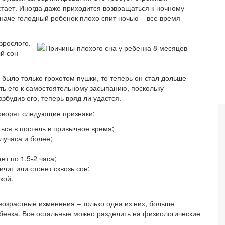
астает. Иногда даже приходится возвращаться к ночному
наче голодный ребенок плохо спит ночью – все время
зрослого.
й сон
было только грохотом пушки, то теперь он стал дольше
ать его к самостоятельному засыпанию, поскольку
збудив его, теперь вряд ли удастся.
говорят следующие признаки:
ься в постель в привычное время;
лучаса и более;
т по 1,5-2 часа;
ичит или стонет сквозь сон;
кой.
возрастные изменения – только одна из них, больше
ебенка. Все остальные можно разделить на физиологические