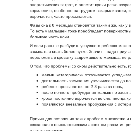
энергетических затрат, и аппетит крохи резко возр
кормлению, особенно на грудном вскармливании, и
ворочается, часто просыпается.
Фазы сна к 8 месяцам становятся такими же, как у в
То есть у малышей тоже преобладает поверхностны
большую часть ночи.
И если раньше разбудить уснувшего ребенка можно 
засыпать и спать более чутко. Значит – надо приуч
переложить в кроватку задремавшего малыша, не ра
О том, что проблемы со сном действительно есть, 
малыш категорически отказывается укладыват
длительность засыпания увеличивается до по
ребенок просыпается по 2-3 раза за ночь;
после ночного пробуждения малыш не засыпае
кроха постоянно ворочается во сне, иногда кр
появляются внезапные пробуждения с истери
Причин для появления таких проблем множество и 
связанная с психологическим аспектом развития р
и патологические.