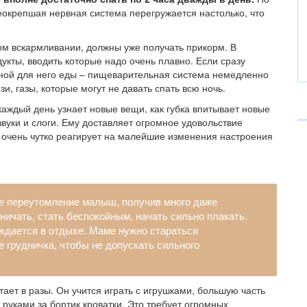
еокрепшая нервная система перегружается настолько, что
ом вскармливании, должны уже получать прикорм. В
кты, вводить которые надо очень плавно. Если сразу
ной для него еды – пищеварительная система немедленно
и, газы, которые могут не давать спать всю ночь.
аждый день узнает новые вещи, как губка впитывает новые
звуки и слоги. Ему доставляет огромное удовольствие
 очень чутко реагирует на малейшие изменения настроения
е переутомление малыш, получив много даже
ничать, стать беспокойным, начать сильно плакать.
уждается в отдыхе. Маме нужно стараться
 грудничка, чтобы не допускать сильного
ает в разы. Он учится играть с игрушками, большую часть
 руками за бортик кроватки. Это требует огромных