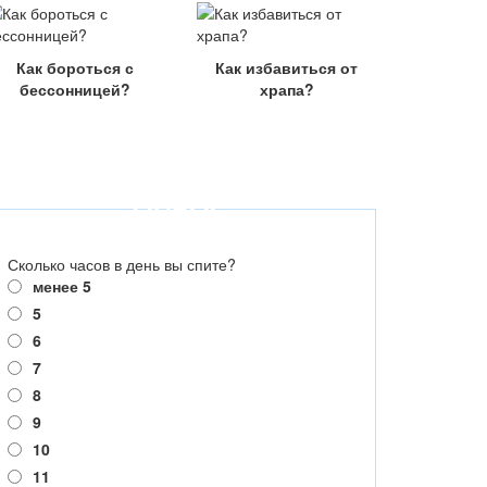
Как бороться с
Как избавиться от
бессонницей?
храпа?
ОПРОС
Сколько часов в день вы спите?
менее 5
5
6
7
8
9
10
11