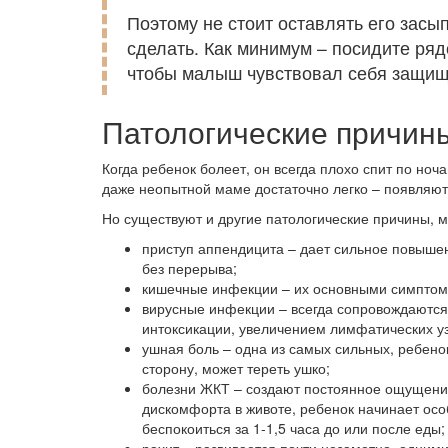
Поэтому не стоит оставлять его засып
сделать. Как минимум – посидите ряд
чтобы малыш чувствовал себя защи
Патологические причин
Когда ребенок болеет, он всегда плохо спит по но
даже неопытной маме достаточно легко – появляют
Но существуют и другие патологические причины, 
приступ аппендицита – дает сильное повышен
без перерыва;
кишечные инфекции – их основными симптомам
вирусные инфекции – всегда сопровождаютс
интоксикации, увеличением лимфатических уз
ушная боль – одна из самых сильных, ребенок
сторону, может тереть ушко;
болезни ЖКТ – создают постоянное ощущен
дискомфорта в животе, ребенок начинает ос
беспокоиться за 1-1,5 часа до или после еды;