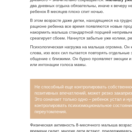
два дневных отдыха обязательны, иначе к вечеру н
ребенок 8 месяцев плохо спит ночью.
В этом возрасте даже детки, находящиеся на грудн
рационе ребенка все время появляются новые проду
накормить малыша стандартной порцией непривыч
среагирует сбоем. Начнутся забытые уже колики, рез
Психологическая нагрузка на малыша огромна. Он к
слова, изо всех сил пытается повторять отдельные 
общение с близкими. Он бурно проявляет эмоции и
или интонации голоса мамы.
Не способный еще контролировать собственно
позитивных впечатлений, может резко закаприз
Это означает только одно – ребенок устал и н
контролировать психиэмоциональное состояние
переутомления.
Физическая активность 8-месячного малыша возраст
времени сидит, многие дети встают, придерживаясь