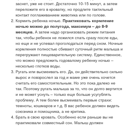
заснет, уже не стоит. Достаточно 10-15 минут, а затем
переложите его в кроватку, но продлите тактильный
контакт поглаживанием животика или по голове.
Кормить ребенка ночью.
Практиковать кормление
ночью можно до полугода, максимум – до 8-9
месяцев.
А затем надо организовать режим питания
так, чтобы ребенок не ложился спать сразу после еды,
но еще и не успевал проголодаться перед сном. Ночные
кормления полностью сбивают суточный ритм малыша и
перегружают пищеварительную систему. Единственное,
что можно предложить годовалому ребенку ночью –
несколько глотков воды.
Ругать или высмеивать его. Да, он действительно сильно
вырос и повзрослел за год и маме уже очень хочется
считать его самостоятельным. Но это пока далеко не
так. Поэтому ругать малыша за то, что он долго вертится
и не может уснуть – только еще больше усугублять
проблему. А тем более высмеивать первые страхи:
темноты, кошмаров и т.д. В вас ребенок должен видеть
союзника и помощника, а не критика.
Брать в свою кровать. Особенно если раньше вы не
практиковали совместный сон. Малыш должен