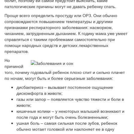
болит, поэтому ей самой предстоит выяснить, какие
патологические причины могут не давать ребенку спать.
Проще всего определить простуду или ОРЗ. Они обычно
сопровождаются повышением температуры и другими
признаками респираторного заболевания: насморком,
чиханием, затрудненным дыханием. К годику мама уже умеет
справляться с такими проблемами самостоятельно при
помощи народных средств и детских лекарственных
препаратов.
Но
причиной
того, почему годовалый ребенок плохо спит и сильно плачет
по ночам, могут быть и более серьезные заболевания:
дисбактериоз – вызывает постоянное ощущение
дискомфорта в животе;
газы или запор – появляется чувство тяжести и боли в
животе;
кишечные колики – у некоторых малышей возникают и
после года и могут быть очень болезненными;
ушная боль – самая сильная после зубов, ребенок
обычно мотает головкой или наклоняет ее в одну