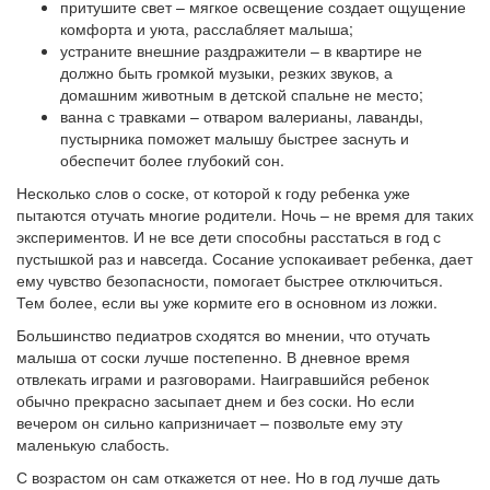
притушите свет – мягкое освещение создает ощущение
комфорта и уюта, расслабляет малыша;
устраните внешние раздражители – в квартире не
должно быть громкой музыки, резких звуков, а
домашним животным в детской спальне не место;
ванна с травками – отваром валерианы, лаванды,
пустырника поможет малышу быстрее заснуть и
обеспечит более глубокий сон.
Несколько слов о соске, от которой к году ребенка уже
пытаются отучать многие родители. Ночь – не время для таких
экспериментов. И не все дети способны расстаться в год с
пустышкой раз и навсегда. Сосание успокаивает ребенка, дает
ему чувство безопасности, помогает быстрее отключиться.
Тем более, если вы уже кормите его в основном из ложки.
Большинство педиатров сходятся во мнении, что отучать
малыша от соски лучше постепенно. В дневное время
отвлекать играми и разговорами. Наигравшийся ребенок
обычно прекрасно засыпает днем и без соски. Но если
вечером он сильно капризничает – позвольте ему эту
маленькую слабость.
С возрастом он сам откажется от нее. Но в год лучше дать