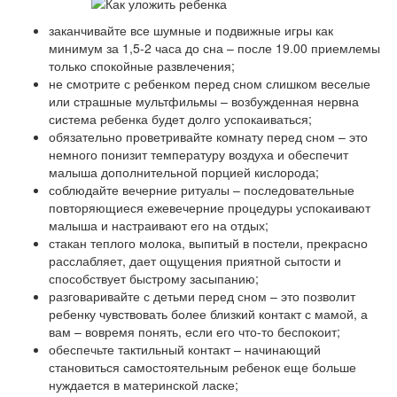
заканчивайте все шумные и подвижные игры как
минимум за 1,5-2 часа до сна – после 19.00 приемлемы
только спокойные развлечения;
не смотрите с ребенком перед сном слишком веселые
или страшные мультфильмы – возбужденная нервна
система ребенка будет долго успокаиваться;
обязательно проветривайте комнату перед сном – это
немного понизит температуру воздуха и обеспечит
малыша дополнительной порцией кислорода;
соблюдайте вечерние ритуалы – последовательные
повторяющиеся ежевечерние процедуры успокаивают
малыша и настраивают его на отдых;
стакан теплого молока, выпитый в постели, прекрасно
расслабляет, дает ощущения приятной сытости и
способствует быстрому засыпанию;
разговаривайте с детьми перед сном – это позволит
ребенку чувствовать более близкий контакт с мамой, а
вам – вовремя понять, если его что-то беспокоит;
обеспечьте тактильный контакт – начинающий
становиться самостоятельным ребенок еще больше
нуждается в материнской ласке;