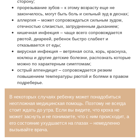
сторону;
прорезывание зубов – к этому возрасту еще не
закончилось, могут быть боль и сильный зуд в деснах;
аллергия – может сопровождаться сильным зудом,
отечностью слизистых, затрудненным дыханием;
кишечная инфекция – чаще всего сопровождается
рвотой, диареей, ребенок быстро слабеет и
отказывается от еды;
вирусная инфекция – ветряная оспа, корь, краснуха,
коклюш и другие детские болезни, распознать которые
можно по характерным симптомам;
острый аппендицит – сопровождается резким
повышением температуры рвотой и болями в правом
подреберье.
В некоторых случаях ребенку может понадобиться
неотложная медицинская помощь. Поэтому не всегда
стоит ждать до утра. Если вы видите, что кроха не
может заснуть и не понимаете, что с ним происходит, а
его состояние ухудшается на глазах – немедленно
вызывайте врача.