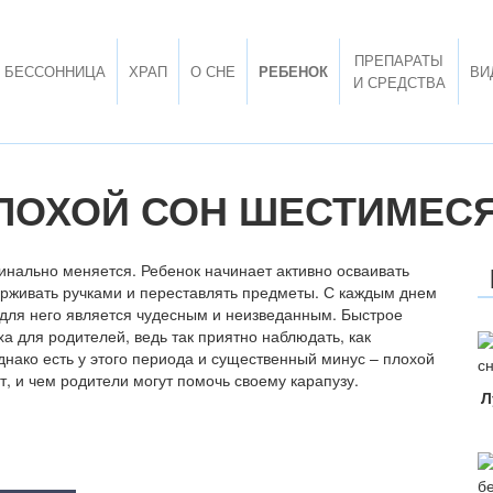
ПРЕПАРАТЫ
БЕССОННИЦА
ХРАП
О СНЕ
РЕБЕНОК
ВИ
И СРЕДСТВА
ЛОХОЙ СОН ШЕСТИМЕС
инально меняется. Ребенок начинает активно осваивать
держивать ручками и переставлять предметы. С каждым днем
 для него является чудесным и неизведанным. Быстрое
а для родителей, ведь так приятно наблюдать, как
нако есть у этого периода и существенный минус – плохой
т, и чем родители могут помочь своему карапузу.
Л