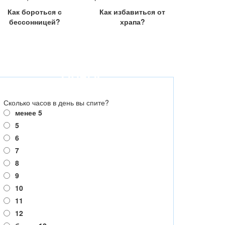
Как бороться с
Как избавиться от
бессонницей?
храпа?
ОПРОС
Сколько часов в день вы спите?
менее 5
5
6
7
8
9
10
11
12