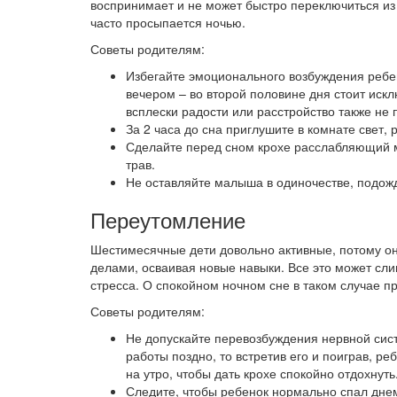
воспринимает и не может быстро переключиться из 
часто просыпается ночью.
Советы родителям:
Избегайте эмоционального возбуждения ребе
вечером – во второй половине дня стоит иск
всплески радости или расстройство также не 
За 2 часа до сна приглушите в комнате свет,
Сделайте перед сном крохе расслабляющий ма
трав.
Не оставляйте малыша в одиночестве, подожд
Переутомление
Шестимесячные дети довольно активные, потому он
делами, осваивая новые навыки. Все это может сли
стресса. О спокойном ночном сне в таком случае п
Советы родителям:
Не допускайте перевозбуждения нервной сист
работы поздно, то встретив его и поиграв, р
на утро, чтобы дать крохе спокойно отдохнут
Следите, чтобы ребенок нормально спал днем