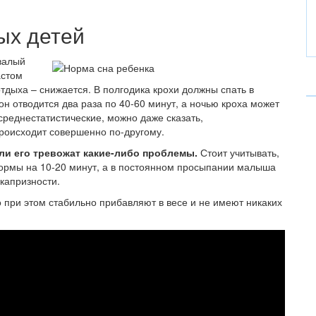
ых детей
валый
астом
дыха – снижается. В полгодика крохи должны спать в
он отводится два раза по 40-60 минут, а ночью кроха может
среднестатистические, можно даже сказать,
роисходит совершенно по-другому.
сли его тревожат какие-либо проблемы.
Стоит учитывать,
 нормы на 10-20 минут, а в постоянном просыпании малыша
капризности.
о при этом стабильно прибавляют в весе и не имеют никаких