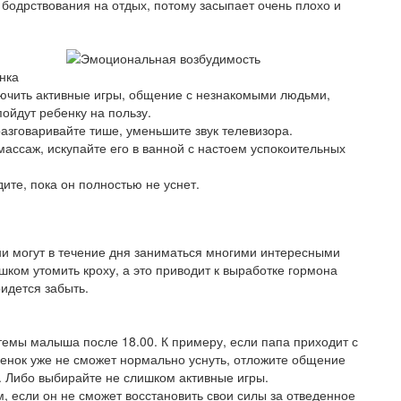
бодрствования на отдых, потому засыпает очень плохо и
нка
лючить активные игры, общение с незнакомыми людьми,
пойдут ребенку на пользу.
 разговаривайте тише, уменьшите звук телевизора.
ссаж, искупайте его в ванной с настоем успокоительных
ите, пока он полностью не уснет.
и могут в течение дня заниматься многими интересными
шком утомить кроху, а это приводит к выработке гормона
ридется забыть.
емы малыша после 18.00. К примеру, если папа приходит с
ебенок уже не сможет нормально уснуть, отложите общение
ь. Либо выбирайте не слишком активные игры.
, если он не сможет восстановить свои силы за отведенное