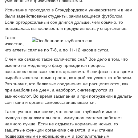
умственные и физические показатели.
Испытание проходило в Стэндфордском университете и в нем
были задействованы студенты, занимающиеся футболом.
Если ортодоксальный сон длился дольше, чем обычно, то
повышалась выносливость и продуктивность у спортсменов.
Также
известно,
что атлеты спят не по 7-8, а по 11-12 часов в сутки.
С чем же связано такое количество сна? Все дело в том, что
именно на медленную фазу приходится процесс
восстановления всех клеток организма. В эпифизе в это время
вырабатывается гормон роста, который запускает катаболизм.
Это значит, что белковые соединения не расщепляются, как
при анаболизме днем, а наоборот, синтезируются из
аминокислот. Во время засыпания и при погружении в дельта-
сон ткани и органы самовосстанавливаются.
Также ученые выяснили, что если сон глубокий и имеет
нужную продолжительность, иммунная система работает
намного лучше. Если не отдыхать нормально ночью, то
защитные функции организма снизятся, и мы станем
подверженными инфекционным и воспалительным