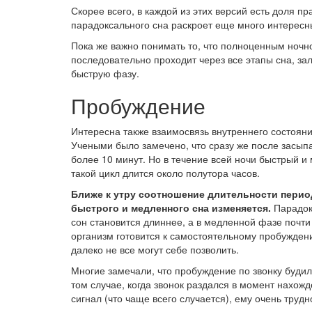
Скорее всего, в каждой из этих версий есть доля п
парадоксального сна раскроет еще много интересн
Пока же важно понимать то, что полноценным ночно
последовательно проходит через все этапы сна, з
быструю фазу.
Пробуждение
Интересна также взаимосвязь внутреннего состоян
Учеными было замечено, что сразу же после засыпа
более 10 минут. Но в течение всей ночи быстрый и
такой цикл длится около полутора часов.
Ближе к утру соотношение длительности пери
быстрого и медленного сна изменяется.
Парадок
сон становится длиннее, а в медленной фазе почти
организм готовится к самостоятельному пробуждени
далеко не все могут себе позволить.
Многие замечали, что пробуждение по звонку будил
том случае, когда звонок раздался в момент нахожд
сигнал (что чаще всего случается), ему очень труд