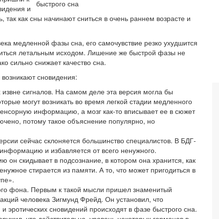
видения и
ь, так как сны начинают сниться в очень раннем возрасте и
века медленной фазы сна, его самочувствие резко ухудшится
нчиться летальным исходом. Лишение же быстрой фазы не
ко сильно снижает качество сна.
о возникают сновидения:
извне сигналов. На самом деле эта версия могла бы
торые могут возникать во время легкой стадии медленного
сенсорную информацию, а мозг как-то вписывает ее в сюжет
ючено, потому такое объяснение популярно, но
ерсии сейчас склоняется большинство специалистов. В БДГ-
информацию и избавляется от всего ненужного.
н скидывает в подсознание, в котором она хранится, как
енужное стирается из памяти. А то, что может пригодиться в
пе».
ого фона. Первым к такой мысли пришел знаменитый
акций человека Зигмунд Фрейд. Он установил, что
и эротических сновидений происходят в фазе быстрого сна.
аружил, что действительно, уровень некоторых гормонов в