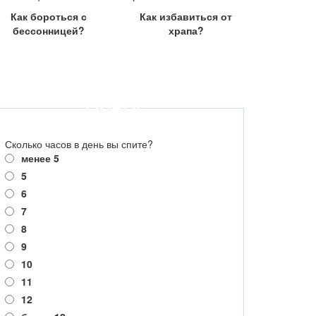
Как бороться с
Как избавиться от
бессонницей?
храпа?
ОПРОС
Сколько часов в день вы спите?
менее 5
5
6
7
8
9
10
11
12