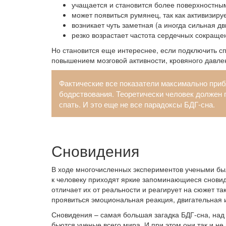
учащается и становится более поверхностны
может появиться румянец, так как активизир
возникает чуть заметная (а иногда сильная дв
резко возрастает частота сердечных сокраще
Но становится еще интереснее, если подключить с
повышением мозговой активности, кровяного давле
Фактические все показатели максимально приб
бодрствования. Теоретически человек должен п
спать. И это еще не все парадоксы БДГ-сна.
Сновидения
В ходе многочисленных экспериментов учеными бы
к человеку приходят яркие запоминающиеся сновиде
отличает их от реальности и реагирует на сюжет та
проявиться эмоциональная реакция, двигательная и
Сновидения – самая большая загадка БДГ-сна, над
бьются ученые всего мира. И при этом они так и не