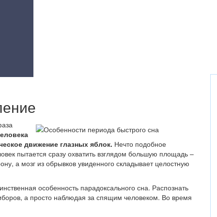
ление
фаза
человека
еское движение глазных яблок.
Нечто подобное
ловек пытается сразу охватить взглядом большую площадь –
рону, а мозг из обрывков увиденного складывает целостную
динственная особенность парадоксального сна. Распознать
боров, а просто наблюдая за спящим человеком. Во время