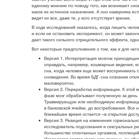
единому мнению по поводу того, как возникают сно
какое их истинное назначение. А оно наверняка ест
видят их все, даже те, у кого отсутствует зрение.
В ходе исследований оказалось, когда лишить чело
и если не остановить эксперимент, он может зако
дает такого сильного отрицательного эффекта, одна
Вот некоторые предположения о том, как и для чег
Версия 1. Интерпретация мозгом приходящих 
оправдать, например, кошмарные видения, ко
сна, когда человек еще может воспринимать 
сновидения. Во время БДГ-сна сознание откл
маловероятно.
Версия 2. Переработка информации. К этой в
фазе мозг обрабатывает полученную за день 
Травмирующую или необходимую информацию о
в банковской ячейке, до востребования. Все н
ближайшее время остается «в открытом досту
Версия 3. Реакция на изменения гормональн
исследователь подсознания и сексуальных ре
большинство спонтанных оргазмов, поллюций 
Исследовав состав крови испытуемых, он обн