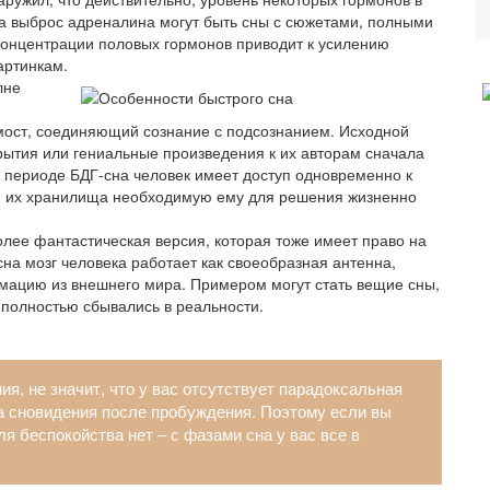
на выброс адреналина могут быть сны с сюжетами, полными
 концентрации половых гормонов приводит к усилению
артинкам.
лне
мост, соединяющий сознание с подсознанием. Исходной
крытия или гениальные произведения к их авторам сначала
в периоде БДГ-сна человек имеет доступ одновременно к
» их хранилища необходимую ему для решения жизненно
лее фантастическая версия, которая тоже имеет право на
 сна мозг человека работает как своеобразная антенна,
ацию из внешнего мира. Примером могут стать вещие сны,
 полностью сбывались в реальности.
ия, не значит, что у вас отсутствует парадоксальная
а сновидения после пробуждения. Поэтому если вы
я беспокойства нет – с фазами сна у вас все в