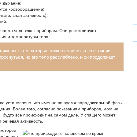
м дыхание;
уется кровообращение;
игательная активность);
ний.
пящего человека к приборам. Они регистрируют
ния и температуры тела.
лижены к тем, которые можно получить в состоянии
роснуться, но его тело расслаблено, и он продолжает
ло установлено, что именно во время парадоксальной фазы
ния. Более того, согласно показаниям приборов, мозг не
к, будто все происходит на самом деле. У спящего может
 речевая активность.
 которой
 пришли к