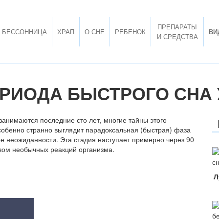
ПРЕПАРАТЫ
БЕССОННИЦА
ХРАП
О СНЕ
РЕБЕНОК
ВИ
И СРЕДСТВА
РИОДА БЫСТРОГО СНА 
 занимаются последние сто лет, многие тайны этого
собенно странно выглядит парадоксальная (быстрая) фаза
ые неожиданности. Эта стадия наступает примерно через 90
вом необычных реакций организма.
Л