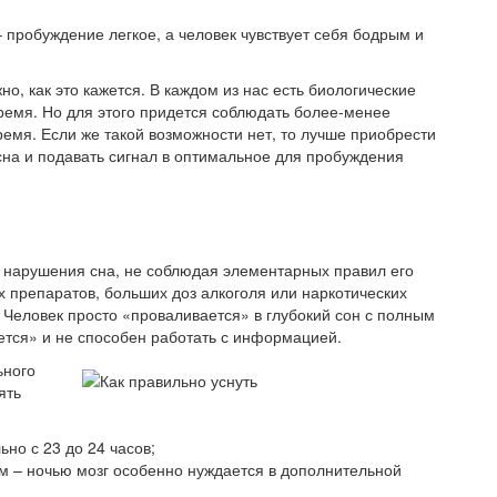
– пробуждение легкое, а человек чувствует себя бодрым и
о, как это кажется. В каждом из нас есть биологические
ремя. Но для этого придется соблюдать более-менее
емя. Если же такой возможности нет, то лучше приобрести
на и подавать сигнал в оптимальное для пробуждения
 нарушения сна, не соблюдая элементарных правил его
х препаратов, больших доз алкоголя или наркотических
 Человек просто «проваливается» в глубокий сон с полным
тся» и не способен работать с информацией.
ьного
ять
ьно с 23 до 24 часов;
м – ночью мозг особенно нуждается в дополнительной