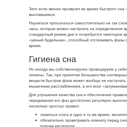
Зато если звонок прозвучит во время быстрого сна 
выспавшимся.
Научиться просыпаться самостоятельно не так сложн
часы, которые можно настроить на определенное в
стандартный режим дня и потребуется некоторое вр
«умный будильник», способный отслеживать фазы с
время.
Гигиена сна
Но иногда мы собственноручно провоцируем у себя
гигиены. Так, при принятии большинства снотворны
веществ быстрая фаза может вообще не наступать.
мышечным расслаблением, а его мозг «затуманивае
Для улучшения качества сна и обеспечения правил
чередования его фаз достаточно регулярно выполн
несколько простых правил:
ложиться спать в одно и то же время, желател
обязательно проветривать комнату перед сно
порции кислорода;