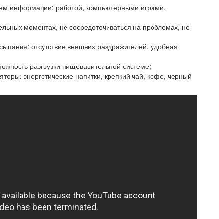
лием информации: работой, компьютерными играми,
ельных моментах, не сосредоточиваться на проблемах, не
сыпания: отсутствие внешних раздражителей, удобная
можность разгрузки пищеварительной системе;
яторы: энергетические напитки, крепкий чай, кофе, черный