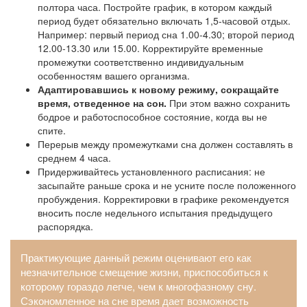
полтора часа. Постройте график, в котором каждый
период будет обязательно включать 1,5-часовой отдых.
Например: первый период сна 1.00-4.30; второй период
12.00-13.30 или 15.00. Корректируйте временные
промежутки соответственно индивидуальным
особенностям вашего организма.
Адаптировавшись к новому режиму, сокращайте
время, отведенное на сон.
При этом важно сохранить
бодрое и работоспособное состояние, когда вы не
спите.
Перерыв между промежутками сна должен составлять в
среднем 4 часа.
Придерживайтесь установленного расписания: не
засыпайте раньше срока и не усните после положенного
пробуждения. Корректировки в графике рекомендуется
вносить после недельного испытания предыдущего
распорядка.
Практикующие данный режим оценивают его как
незначительное смещение жизни, приспособиться к
которому гораздо легче, чем к многофазному сну.
Сэкономленное на сне время дает возможность