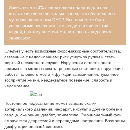
Известно, что 3% людей нашей планеты для сна
достаточно всего несколько часов, что обусловлено
мутировавшим геном DEC2. Вы не можете быть
уверенными наверняка, что входите в число этих
людей, поэтому не стоит ставить опыты над своим
здоровьем.
Следует учесть возможные форс-мажорные обстоятельства,
связанные с недосыпанием: риск уснуть за рулем и стать
жертвой несчастного случая. Нарушения естественного
режима сна может вызвать тревожные состояния, нарушения
работы головного мозга и функции запоминания, туманное
восприятие жизни, неадекватное поведение, слабость и
недомогание.
Постоянное недосыпание может вызвать скачки
артериального давления, инфаркт, инсульт и другие болезни
сердца, ожирение, диабет, эпилепсию. Эмоциональный фон
омрачается депрессией и перепадами настроения. Возможны
дисфункции нервной системы.