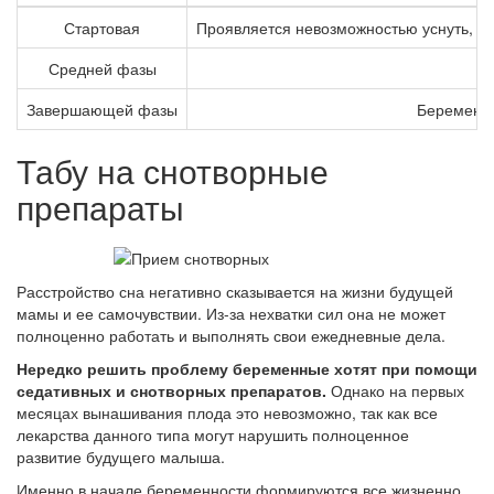
Стартовая
Проявляется невозможностью уснуть, ж
Средней фазы
Завершающей фазы
Беременна
Табу на снотворные
препараты
Расстройство сна негативно сказывается на жизни будущей
мамы и ее самочувствии. Из-за нехватки сил она не может
полноценно работать и выполнять свои ежедневные дела.
Нередко решить проблему беременные хотят при помощи
седативных и снотворных препаратов.
Однако на первых
месяцах вынашивания плода это невозможно, так как все
лекарства данного типа могут нарушить полноценное
развитие будущего малыша.
Именно в начале беременности формируются все жизненно