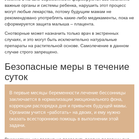
важные органы и системы ребенка, нарушить этот процесс
могут любые лекарства, потому будущим мамам не
рекомендовано употреблять какие-либо медикаменты, пока не
сформируется защита малыша – плацента.
Снотворные может назначить только врач в экстренных
случаях, и это могут быть исключительно натуральные
препараты на растительной основе. Самолечение в данном
случае строго запрещено.
Безопасные меры в течение
суток
В первые месяцы беременности лечение бессонницы
заключается в нормализации эмоционального фона,
коррекции распорядка дня и привычек будущей мамы.
Организм учится «работать» на двоих, и ему нужно
оказать всестороннюю помощь в выполнении этой
задачи.