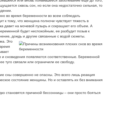
ившееся или вновь появившееся заболевание еще до того,
щущается сквозь сон, но если она недостаточно сильная, то
идении.
жно во время беременности во всем соблюдать
т к тому, что женщина полночи чувствует тяжесть в
ка давит на мочевой пузырь и сокращает его объем. А
еременной будет неспокойным, ее разбудит позыв к
ение, дождь и другие связанные с водой сюжеты.
ма. Это
 время
ывает
то и сновидения появляются соответственные. Беременной
ее туго связали или ограничили ее свободу.
ие сны совершенно не опасны. Это всего лишь реакция
еское состояние женщины. Но и оставлять их без внимания
ко становятся причиной бессонницы – они просто бояться