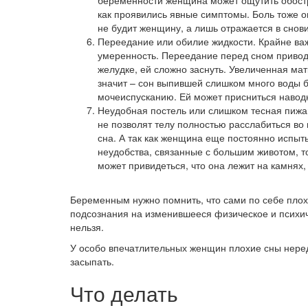
беременности женщина может ощутить обостр
как проявились явные симптомы. Боль тоже о
не будит женщину, а лишь отражается в снов
Переедание или обилие жидкости. Крайне ва
умеренность. Переедание перед сном приводи
желудке, ей сложно заснуть. Увеличенная мат
значит – сон выпившей слишком много воды б
мочеиспусканию. Ей может присниться наводн
Неудобная постель или слишком тесная пижа
не позволят телу полностью расслабиться во
сна. А так как женщина еще постоянно испыт
неудобства, связанные с большим животом, 
может привидеться, что она лежит на камнях, 
Беременным нужно помнить, что сами по себе плох
подсознания на изменившееся физическое и психич
нельзя.
У особо впечатлительных женщин плохие сны неред
засыпать.
Что делать