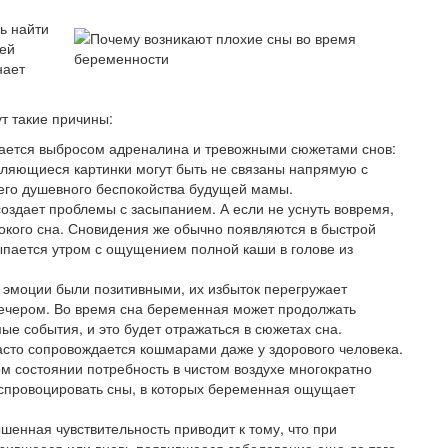
ь найти
 ей
нает
т такие причины:
дается выбросом адреналина и тревожными сюжетами снов:
ляющиеся картинки могут быть не связаны напрямую с
его душевного беспокойства будущей мамы.
оздает проблемы с засыпанием. А если не уснуть вовремя,
бокого сна. Сновидения же обычно появляются в быстрой
ыпается утром с ощущением полной каши в голове из
эмоции были позитивными, их избыток перегружает
вечером. Во время сна беременная может продолжать
е события, и это будет отражаться в сюжетах сна.
асто сопровождается кошмарами даже у здорового человека.
том состоянии потребность в чистом воздухе многократно
 спровоцировать сны, в которых беременная ощущает
шенная чувствительность приводит к тому, что при