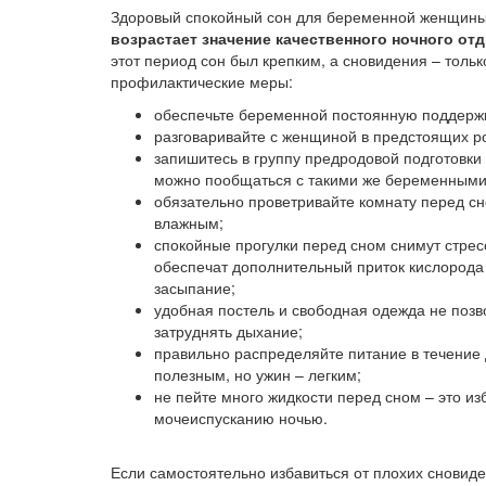
Здоровый спокойный сон для беременной женщины
возрастает значение качественного ночного от
этот период сон был крепким, а сновидения – толь
профилактические меры:
обеспечьте беременной постоянную поддержк
разговаривайте с женщиной в предстоящих род
запишитесь в группу предродовой подготовки 
можно пообщаться с такими же беременным
обязательно проветривайте комнату перед с
влажным;
спокойные прогулки перед сном снимут стрес
обеспечат дополнительный приток кислорода 
засыпание;
удобная постель и свободная одежда не позв
затруднять дыхание;
правильно распределяйте питание в течение
полезным, но ужин – легким;
не пейте много жидкости перед сном – это из
мочеиспусканию ночью.
Если самостоятельно избавиться от плохих сновиде