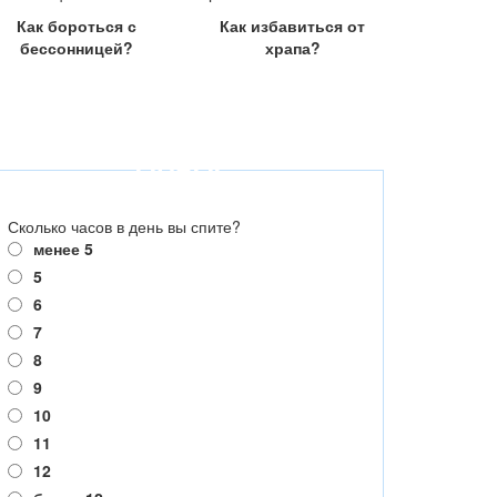
Как бороться с
Как избавиться от
бессонницей?
храпа?
ОПРОС
Сколько часов в день вы спите?
менее 5
5
6
7
8
9
10
11
12