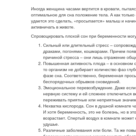
Иногда женщина часами вертится в кровати, пытаяс
оптимальное для сна положение тела. А как только
удается это сделать, «просыпается» малыш и начи
активничать в животе.
Спровоцировать плохой сон при беременности могу
Сильный или длительный стресс – сопровож
драками, погонями, кошмарами. Причем появ
причиной стресса – они лишь отражение общ
Повышенная активность плода – в основном с
то организм не добирает количество фаз глу
фазе сна. Соответственно, беременная прос
беспорядочных обрывков сновидений.
Эмоциональное перевозбуждение. Даже если 
нервную систему и ей сложнее отключиться 
переживать приятные или неприятные значимы
Нехватка кислорода. Сон в душной комнате ч
И хотя беременность, это не болезнь, но в э
возрастает. Спертый воздух в комнате может
удушье.
Различные заболевания или боли. Та же повы