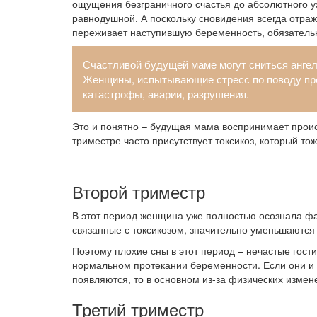
ощущения безграничного счастья до абсолютного уж
равнодушной. А поскольку сновидения всегда отра
переживает наступившую беременность, обязательн
Счастливой будущей маме могут сниться ангел
Женщины, испытывающие стресс по поводу пре
катастрофы, аварии, разрушения.
Это и понятно – будущая мама воспринимает проис
триместре часто присутствует токсикоз, который т
Второй триместр
В этот период женщина уже полностью осознала ф
связанные с токсикозом, значительно уменьшаются
Поэтому плохие сны в этот период – нечастые гости
нормальном протекании беременности. Если они и
появляются, то в основном из-за физических измен
Третий триместр