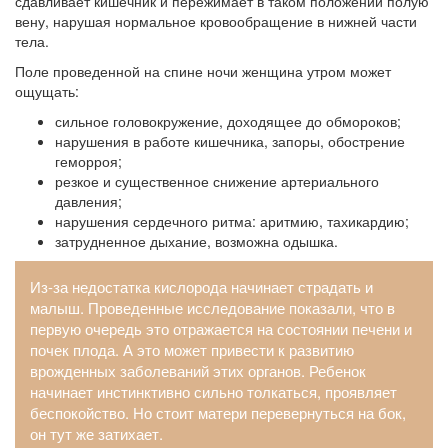
сдавливает кишечник и пережимает в таком положении полую
вену, нарушая нормальное кровообращение в нижней части
тела.
Поле проведенной на спине ночи женщина утром может
ощущать:
сильное головокружение, доходящее до обмороков;
нарушения в работе кишечника, запоры, обострение
геморроя;
резкое и существенное снижение артериального
давления;
нарушения сердечного ритма: аритмию, тахикардию;
затрудненное дыхание, возможна одышка.
Из-за недостатка кислорода начинает страдать и
малыш. Проведенные исследование показали, что в
первую очередь это отражается на состоянии печени и
почек плода. А это может привести к развитию
врожденных заболеваний этих органов. Ребенок
начинает инстинктивно сильно толкаться, проявляет
беспокойство. Но стоит матери перевернуться на бок,
он тут же затихает.