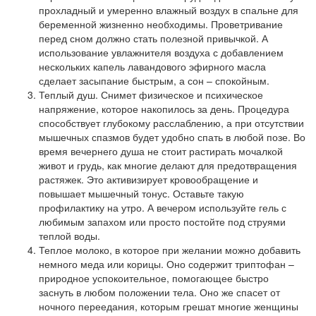
прохладный и умеренно влажный воздух в спальне для
беременной жизненно необходимы. Проветривание
перед сном должно стать полезной привычкой. А
использование увлажнителя воздуха с добавлением
нескольких капель лавандового эфирного масла
сделает засыпание быстрым, а сон – спокойным.
Теплый душ. Снимет физическое и психическое
напряжение, которое накопилось за день. Процедура
способствует глубокому расслаблению, а при отсутствии
мышечных спазмов будет удобно спать в любой позе. Во
время вечернего душа не стоит растирать мочалкой
живот и грудь, как многие делают для предотвращения
растяжек. Это активизирует кровообращение и
повышает мышечный тонус. Оставьте такую
профилактику на утро. А вечером используйте гель с
любимым запахом или просто постойте под струями
теплой воды.
Теплое молоко, в которое при желании можно добавить
немного меда или корицы. Оно содержит триптофан –
природное успокоительное, помогающее быстро
заснуть в любом положении тела. Оно же спасет от
ночного переедания, которым грешат многие женщины