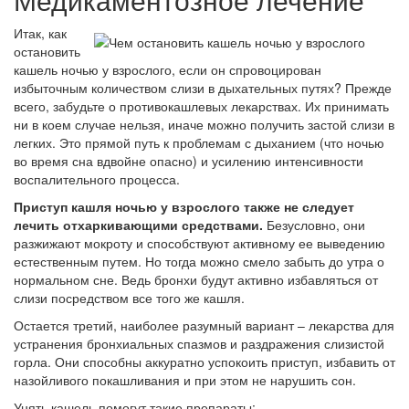
Итак, как
остановить
кашель ночью у взрослого, если он спровоцирован
избыточным количеством слизи в дыхательных путях? Прежде
всего, забудьте о противокашлевых лекарствах. Их принимать
ни в коем случае нельзя, иначе можно получить застой слизи в
легких. Это прямой путь к проблемам с дыханием (что ночью
во время сна вдвойне опасно) и усилению интенсивности
воспалительного процесса.
Приступ кашля ночью у взрослого также не следует
лечить отхаркивающими средствами.
Безусловно, они
разжижают мокроту и способствуют активному ее выведению
естественным путем. Но тогда можно смело забыть до утра о
нормальном сне. Ведь бронхи будут активно избавляться от
слизи посредством все того же кашля.
Остается третий, наиболее разумный вариант – лекарства для
устранения бронхиальных спазмов и раздражения слизистой
горла. Они способны аккуратно успокоить приступ, избавить от
назойливого покашливания и при этом не нарушить сон.
Унять кашель помогут такие препараты: