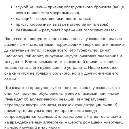
глухой кашель – признак обструктивного бронхита (чаще
всего появляется у курильщиков);
лающий – следствие осиплости голоса;
приступообразный вызван патологиями плевры;
беззвучный – результат поражения голосовых связок.
Чаще всего приступ мокрого кашля ночью у взрослого вызван
различными патологиями, поражающими верхние или нижние
дыхательные пути. Прежде всего, это туберкулез, ринит
(насморк), гайморит, вирусные недуги, очаговая пневмония и
так далее. Вне зависимости от конкретной причины кашель
мешает спать, его нужно срочно устранять. Иначе качество
сна снизится не только у больного, но и у других членов его
семьи.
Что касается приступов сухого ночного кашля у взрослых, то
они, как правило, обусловлены менее опасными причинами.
Речь идет об аллергической реакции, температурных
перепадах внутри комнаты, высокой концентрации пыли. К
примеру, приступы аллергии практически всегда
сопровождаются кашлем. Это естественный ответ организма
на враждебные ему аллергены – шерсть домашних животных,
пыльцу растений и так далее.