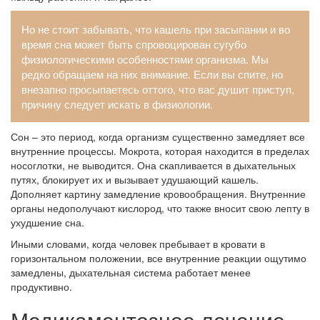
Но не стоит забывать, что кашель при засыпании и во
время сна может быть спровоцирован сугубо
физиологическими особенностями организма. Мы
редко обращаем на них внимание. Если вы спите, но
внезапно просыпаетесь оттого, что вас душит приступ,
причину следует искать в физиологии.
Сон – это период, когда организм существенно замедляет все
внутренние процессы. Мокрота, которая находится в пределах
носоглотки, не выводится. Она скапливается в дыхательных
путях, блокирует их и вызывает удушающий кашель.
Дополняет картину замедление кровообращения. Внутренние
органы недополучают кислород, что также вносит свою лепту в
ухудшение сна.
Иными словами, когда человек пребывает в кровати в
горизонтальном положении, все внутренние реакции ощутимо
замедлены, дыхательная система работает менее
продуктивно.
Медикаментозное лечение