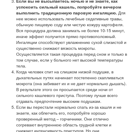
Если вы не высыпаетесь ночью и не знаете, как
успокоить сильный кашель, попробуйте вечером
выполнить традиционную паровую ингаляцию.
Для
нее можно использовать лечебные седативные травы,
обычную пищевую соду или чистую кожуру картофеля.
Вся процедура должна занимать не более 10-15 минут,
иначе эффект получится прямо противоположный.
Ингаляции способствуют увлажнению сухой слизистой и
существенно снижают вязкость мокроты.
Осуществляется такая процедура перед сном и только в
том случае, если у больного нет высокой температуры
тела.
Когда человек спит на слишком низкой подушке, в
дыхательных путях начинает постепенно скапливаться
мокрота (она забивает их и не дает нормально дышать).
В результате этого он просыпается среди ночи от
сильного кашлевого приступа. Поэтому лучше всего
отдавать предпочтение высоким подушкам.
Если вы перестали нормально спать из-за кашля и не
знаете, как облегчить его, попробуйте хорошо
проверенный метод – горчичники. Они отлично
согревают внутреннюю область грудной клетки и
снижают интенсивность приступов. Но они