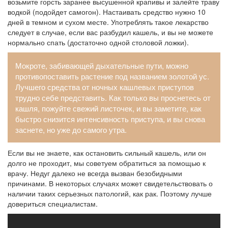
возьмите горсть заранее высушенной крапивы и залейте траву
водкой (подойдет самогон). Настаивать средство нужно 10
дней в темном и сухом месте. Употреблять такое лекарство
следует в случае, если вас разбудил кашель, и вы не можете
нормально спать (достаточно одной столовой ложки).
Мокроте, забивающей дыхательные пути, можно
противопоставить растение под названием золотой ус.
Лучшего средства от ночных кашлевых приступов
трудно себе представить. Как только вы проснетесь от
кашля, пожуйте свежий листочек, и вы заметите, как
быстро снизится интенсивность приступа, и вы снова
заснете, но уже до самого утра.
Если вы не знаете, как остановить сильный кашель, или он
долго не проходит, мы советуем обратиться за помощью к
врачу. Недуг далеко не всегда вызван безобидными
причинами. В некоторых случаях может свидетельствовать о
наличии таких серьезных патологий, как рак. Поэтому лучше
довериться специалистам.