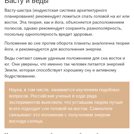
Васту-шастра (индуистская система архитектурного
планирования) рекомендует ложиться спать головой на юг или
восток. Эта теория, как и йога, объясняется расположением
полюсов, однако рекомендует сохранять разнополярность,
поскольку однополярность вредит здоровью.
Положение во сне против оборота планеты аналогична теории
йоги, и рекомендуется для восполнения энергии.
Веды считают самым удачным положением для сна восток и
юг. Они уверены, что именно так человек питается энергией
Земли, которая способствует хорошему сну и активному
бодрствованию.
Наука, в том числе, занимается изучением подобных
вопросов. Российские ученые в ходе ряда
экспериментов выяснили, что уставшим людям лучше
всего подходит сон головой на восток. Сомнологи
связывают это положение с получением энергии
восхода солнца.