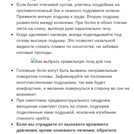
Если болит плечевой сустав, улягтесь поудобнее на
противоположный бок и немного подожмите колени.
Прижмите мягкую подушку к груди. Вторую подушку
разместите между коленями. При болях в обоих плечах
лягте на спину, вытянув руки параллельно телу.
Когда одолевает насморк, всегда подкладывайте под
голову высокую подушку. Это позволит назальной
жидкости стекать плавно по носоглотке, не забивая
носовые проходы.
Головные боли могут быть вызваны неправильным
поворотом головы. Зафиксируйте ее положение
многочисленными подушками, так вам будет
комфортнее, и желание повернуться в сторону во сне не
возникнет.
При симптомах предменструального синдрома
женщинам советуют спать на спине, подперев
подколенные ямки подушкой, исключив изгибание
спинного хребта.
Если вы страдаете от высокого кровяного
давления, кроме основного лечения, обратите