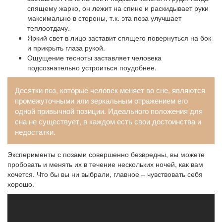
спящему жарко, он лежит на спине и раскидывает руки
максимально в стороны, т.к. эта поза улучшает
теплоотдачу.
Яркий свет в лицо заставит спящего повернуться на бок
и прикрыть глаза рукой.
Ощущение тесноты заставляет человека
подсознательно устроиться поудобнее.
Десятки поз, которые человек меняет во сне, являются
промежуточными или зеркальным отражением его
одной привычной позиции. Идеального положения для
сна не существует, в каждом есть свои достоинства и
недостатки.
Эксперименты с позами совершенно безвредны, вы можете
пробовать и менять их в течение нескольких ночей, как вам
хочется. Что бы вы ни выбрали, главное – чувствовать себя
хорошо.