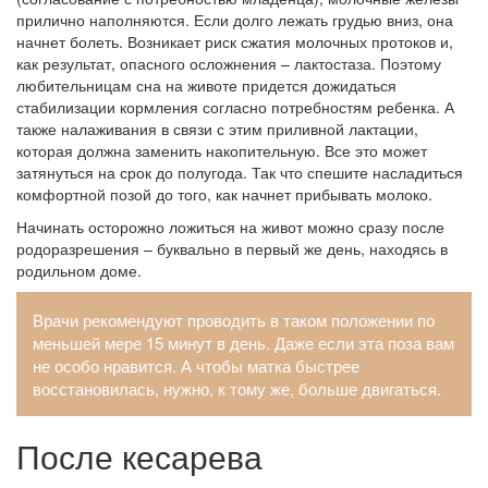
прилично наполняются. Если долго лежать грудью вниз, она
начнет болеть. Возникает риск сжатия молочных протоков и,
как результат, опасного осложнения – лактостаза. Поэтому
любительницам сна на животе придется дожидаться
стабилизации кормления согласно потребностям ребенка. А
также налаживания в связи с этим приливной лактации,
которая должна заменить накопительную. Все это может
затянуться на срок до полугода. Так что спешите насладиться
комфортной позой до того, как начнет прибывать молоко.
Начинать осторожно ложиться на живот можно сразу после
родоразрешения – буквально в первый же день, находясь в
родильном доме.
Врачи рекомендуют проводить в таком положении по
меньшей мере 15 минут в день. Даже если эта поза вам
не особо нравится. А чтобы матка быстрее
восстановилась, нужно, к тому же, больше двигаться.
После кесарева