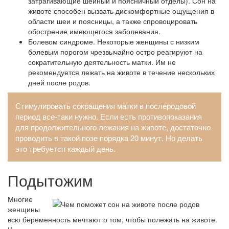
затрагивающие шейный и поясничный отделы). Сон на
животе способен вызвать дискомфортные ощущения в
области шеи и поясницы, а также спровоцировать
обострение имеющегося заболевания.
Болевом синдроме. Некоторые женщины с низким
болевым порогом чрезвычайно остро реагируют на
сократительную деятельность матки. Им не
рекомендуется лежать на животе в течение нескольких
дней после родов.
Стимулировать сокращения матки в послеродовой
период все-таки нужно. Если есть противопоказания
для продолжительного лежания на животе, достаточно
проводить в такой позе порядка 20 минут. Но делать
это требуется каждый день.
Подытожим
Многие
женщины
всю беременность мечтают о том, чтобы полежать на животе.