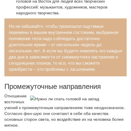
головой на Восток для людей всех творческих
профессий: музыкантов, художников, мастеров
народного творчества.
Но не забывайте, чтобы произошли ощутимые
перемены в вашем внутреннем состоянии, выбранное
положение тела надо соблюдать достаточно
длительное время – от нескольких недель до
нескольких лет. А если вы будете изменять его каждые
два дня в зависимости от сиюминутного настроения и
сегодняшних планов, то все, что вы сможете
приобрести – это проблемы с засыпанием.
Промежуточные направления
Отношение
восточных
учений к промежуточным направлениям тоже неоднозначное.
Согласно фен-шую они сочетают в себе оба качества
основных сторон света, но воздействие их на человека более
мягкое.