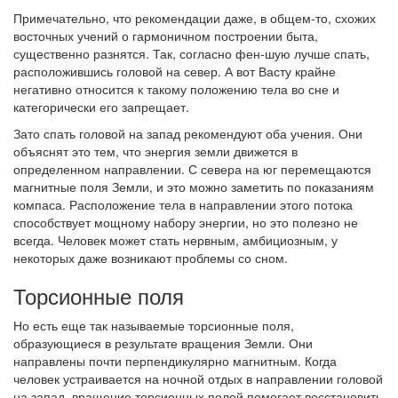
Примечательно, что рекомендации даже, в общем-то, схожих
восточных учений о гармоничном построении быта,
существенно разнятся. Так, согласно фен-шую лучше спать,
расположившись головой на север. А вот Васту крайне
негативно относится к такому положению тела во сне и
категорически его запрещает.
Зато спать головой на запад рекомендуют оба учения. Они
объяснят это тем, что энергия земли движется в
определенном направлении. С севера на юг перемещаются
магнитные поля Земли, и это можно заметить по показаниям
компаса. Расположение тела в направлении этого потока
способствует мощному набору энергии, но это полезно не
всегда. Человек может стать нервным, амбициозным, у
некоторых даже возникают проблемы со сном.
Торсионные поля
Но есть еще так называемые торсионные поля,
образующиеся в результате вращения Земли. Они
направлены почти перпендикулярно магнитным. Когда
человек устраивается на ночной отдых в направлении головой
на запад, вращение торсионных полей помогает восстановить