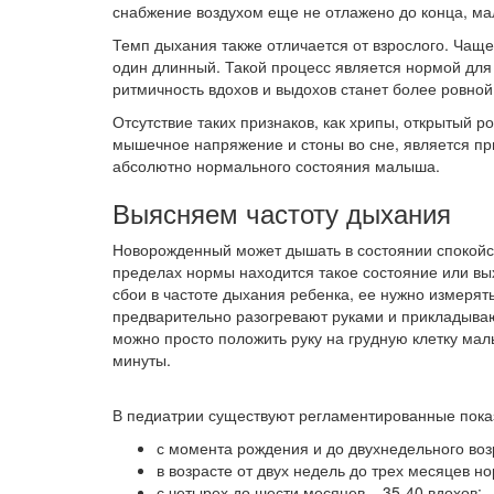
снабжение воздухом еще не отлажено до конца, ма
Темп дыхания также отличается от взрослого. Чаще 
один длинный. Такой процесс является нормой для 
ритмичность вдохов и выдохов станет более ровной
Отсутствие таких признаков, как хрипы, открытый ро
мышечное напряжение и стоны во сне, является п
абсолютно нормального состояния малыша.
Выясняем частоту дыхания
Новорожденный может дышать в состоянии спокойст
пределах нормы находится такое состояние или вых
сбои в частоте дыхания ребенка, ее нужно измеря
предварительно разогревают руками и прикладываю
можно просто положить руку на грудную клетку мал
минуты.
В педиатрии существуют регламентированные показ
с момента рождения и до двухнедельного возр
в возрасте от двух недель до трех месяцев н
с четырех до шести месяцев – 35-40 вдохов;