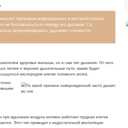
.
енка нет признаков инфекционных и воспалительных
те не беспокоиться по поводу его дыхания. Со
вильно функционировать, дыхание становится
оказателем здоровья малыша, но и сам тип дыхания. От него
ься легкие и верхние дыхательные пути, каким будет
насыщаться кислородом клетки головного мозга.
аточно
вижными
и при вдыхании воздуха активно работает грудная клетка
ается. Этот тип приводит к недостаточной вентиляции