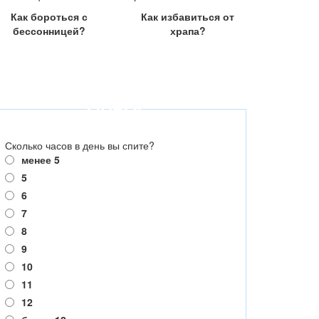
Как бороться с
Как избавиться от
бессонницей?
храпа?
ОПРОС
Сколько часов в день вы спите?
менее 5
5
6
7
8
9
10
11
12