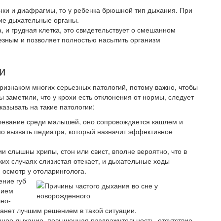
ки и диафрагмы, то у ребенка брюшной тип дыхания. При
ие дыхательные органы.
 и грудная клетка, это свидетельствует о смешанном
езным и позволяет полностью насытить организм
и
изнаком многих серьезных патологий, потому важно, чтобы
 заметили, что у крохи есть отклонения от нормы, следует
азывать на такие патологии:
левание среди малышей, оно сопровождается кашлем и
но вызвать педиатра, который назначит эффективное
и слышны хрипы, стон или свист, вполне вероятно, что в
ких случаях слизистая отекает, и дыхательные ходы
осмотр у отоларинголога.
ение губ
нием
чно-
танет лучшим решением в такой ситуации.
ное дыхание, повышенная раздражительность, отсутствие