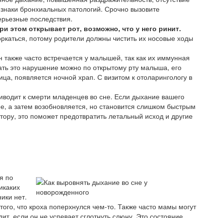
изнаки бронхиальных патологий. Срочно вызовите
ерьезные последствия.
и этом открывает рот, возможно, что у него ринит.
каться, потому родители должны чистить их носовые ходы
также часто встречается у малышей, так как их иммунная
ать это нарушение можно по открытому рту малыша, его
ица, появляется ночной храп. С визитом к отоларингологу в
иводит к смерти младенцев во сне. Если дыхание вашего
е, а затем возобновляется, но становится слишком быстрым
тору, это поможет предотвратить летальный исход и другие
я по
икаких
ики нет.
 того, что кроха поперхнулся чем-то. Также часто мамы могут
ит, если он не успевает сглотнуть слюну. Это состояние