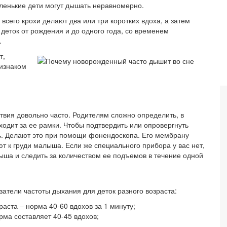
ленькие дети могут дышать неравномерно.
всего крохи делают два или три коротких вдоха, а затем
деток от рождения и до одного года, со временем
.
т,
ризнаком
вия довольно часто. Родителям сложно определить, в
одит за ее рамки. Чтобы подтвердить или опровергнуть
ть. Делают это при помощи фонендоскопа. Его мембрану
т к груди малыша. Если же специального прибора у вас нет,
ыша и следить за количеством ее подъемов в течение одной
атели частоты дыхания для деток разного возраста:
аста – норма 40-60 вдохов за 1 минуту;
орма составляет 40-45 вдохов;