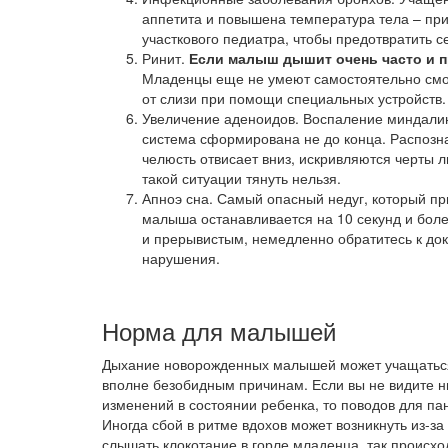
аппетита и повышена температура тела – пр
участкового педиатра, чтобы предотвратить с
Ринит.
Если малыш дышит очень часто и пр
Младенцы еще не умеют самостоятельно смор
от слизи при помощи специальных устройств.
Увеличение аденоидов. Воспаление миндалин 
система сформирована не до конца. Распозн
челюсть отвисает вниз, искривляются черты л
такой ситуации тянуть нельзя.
Апноэ сна. Самый опасный недуг, который пр
малыша останавливается на 10 секунд и боле
и прерывистым, немедленно обратитесь к док
нарушения.
Норма для малышей
Дыхание новорожденных малышей может учащатьс
вполне безобидным причинам. Если вы не видите н
изменений в состоянии ребенка, то поводов для пан
Иногда сбой в ритме вдохов может возникнуть из-за
слышать клокотание в горле младенца, так происход