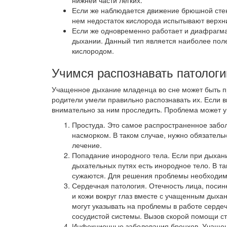
нижней части легких.
Если же наблюдается движение брюшной стен
нем недостаток кислорода испытывают верхн
Если же одновременно работает и диафрагма,
дыхании. Данный тип является наиболее пол
кислородом.
Учимся распознавать патологи
Учащенное дыхание младенца во сне может быть пр
родители умели правильно распознавать их. Если вы
внимательно за ним проследить. Проблема может ук
Простуда. Это самое распространенное забо
насморком. В таком случае, нужно обязатель
лечение.
Попадание инородного тела. Если при дыхани
дыхательных путях есть инородное тело. В та
сужаются. Для решения проблемы необходим 
Сердечная патология. Отечность лица, посин
и кожи вокруг глаз вместе с учащенным дыха
могут указывать на проблемы в работе серде
сосудистой системы. Вызов скорой помощи с
Инфекционные заболевания бронхов. Учащен