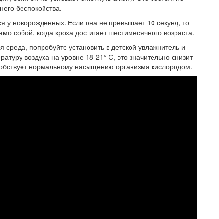
него беспокойства.
я у новорожденных. Если она не превышает 10 секунд, то
мо собой, когда кроха достигает шестимесячного возраста.
 среда, попробуйте установить в детской увлажнитель и
атуру воздуха на уровне 18-21° С, это значительно снизит
особствует нормальному насыщению организма кислородом.