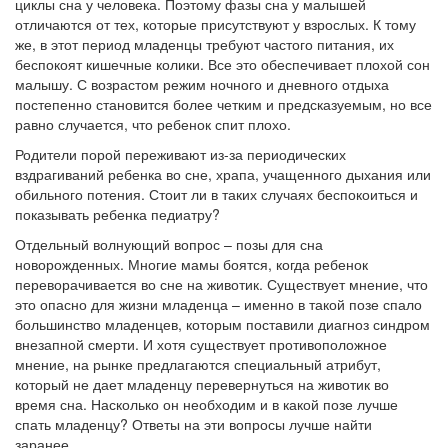
циклы сна у человека. Поэтому фазы сна у малышей
отличаются от тех, которые присутствуют у взрослых. К тому
же, в этот период младенцы требуют частого питания, их
беспокоят кишечные колики. Все это обеспечивает плохой сон
малышу. С возрастом режим ночного и дневного отдыха
постепенно становится более четким и предсказуемым, но все
равно случается, что ребенок спит плохо.
Родители порой переживают из-за периодических
вздрагиваний ребенка во сне, храпа, учащенного дыхания или
обильного потения. Стоит ли в таких случаях беспокоиться и
показывать ребенка педиатру?
Отдельный волнующий вопрос – позы для сна
новорожденных. Многие мамы боятся, когда ребенок
переворачивается во сне на животик. Существует мнение, что
это опасно для жизни младенца – именно в такой позе спало
большинство младенцев, которым поставили диагноз синдром
внезапной смерти. И хотя существует противоположное
мнение, на рынке предлагаются специальный атрибут,
который не дает младенцу перевернуться на животик во
время сна. Насколько он необходим и в какой позе лучше
спать младенцу? Ответы на эти вопросы лучше найти
заранее.