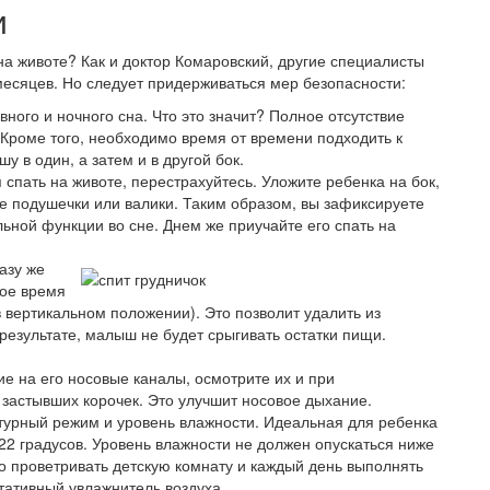
и
 на животе? Как и доктор Комаровский, другие специалисты
 месяцев. Но следует придерживаться мер безопасности:
ного и ночного сна. Что это значит? Полное отсутствие
 Кроме того, необходимо время от времени подходить к
у в один, а затем и в другой бок.
 спать на животе, перестрахуйтесь. Уложите ребенка на бок,
ие подушечки или валики. Таким образом, вы зафиксируете
ьной функции во сне. Днем же приучайте его спать на
азу же
рое время
в вертикальном положении). Это позволит удалить из
результате, малыш не будет срыгивать остатки пищи.
 на его носовые каналы, осмотрите их и при
 застывших корочек. Это улучшит носовое дыхание.
урный режим и уровень влажности. Идеальная для ребенка
22 градусов. Уровень влажности не должен опускаться ниже
о проветривать детскую комнату и каждый день выполнять
тативный увлажнитель воздуха.