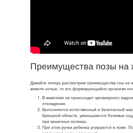
Преимущества позы на 
Давайте теперь рассмотрим преимущества сна на жи
животе ночью, то его формирующийся организм по
В животике не происходит чрезмерного вздути
отхождение.
Выполняется естественный и безопасный ма
брюшной области, уменьшаются болевые ощ
при кишечных коликах.
При этом ручки ребенка упираются в ложе. П