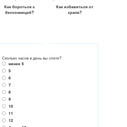
Как бороться с
Как избавиться от
бессонницей?
храпа?
ОПРОС
Сколько часов в день вы спите?
менее 5
5
6
7
8
9
10
11
12