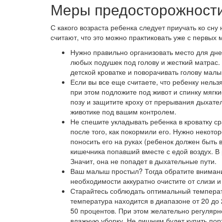
Меры предосторожност
С какого возраста ребенка следует приучать ко сну
считают, что это можно практиковать уже с первых
Нужно правильно организовать место для днев
любых подушек под голову и жесткий матрас.
детской кроватке и поворачивать голову малыш
Если вы все еще считаете, что ребенку нельзя
при этом подложите под живот и спинку мягк
позу и защитите кроху от прерывания дыхател
животике под вашим контролем.
Не спешите укладывать ребенка в кроватку ср
после того, как покормили его. Нужно некото
поносить его на руках (ребенок должен быть 
кишечника попавший вместе с едой воздух. В 
Значит, она не попадет в дыхательные пути.
Ваш малыш простыл? Тогда обратите внимание
необходимости аккуратно очистите от слизи и
Старайтесь соблюдать оптимальный температ
температура находится в диапазоне от 20 до 
50 процентов. При этом желательно регулярн
влажную уборку. Не лишним будет купить пор