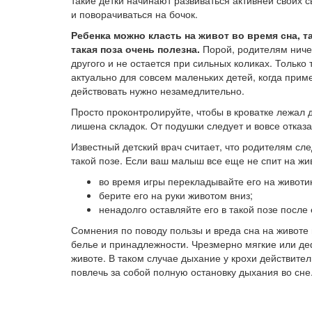
такие детки начинают развиваться активней своих 
и поворачиваться на бочок.
Ребенка можно класть на живот во время сна, та
такая поза очень полезна.
Порой, родителям ниче
другого и не остается при сильных коликах. Только
актуально для совсем маленьких детей, когда прим
действовать нужно незамедлительно.
Просто проконтролируйте, чтобы в кроватке лежал 
лишена складок. От подушки следует и вовсе отказ
Известный детский врач считает, что родителям сл
такой позе. Если ваш малыш все еще не спит на жив
во время игры перекладывайте его на животик
берите его на руки животом вниз;
ненадолго оставляйте его в такой позе после
Сомнения по поводу пользы и вреда сна на животе 
белье и принадлежности. Чрезмерно мягкие или д
животе. В таком случае дыхание у крохи действител
повлечь за собой полную остановку дыхания во сне