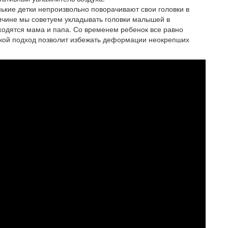
нькие детки непроизвольно поворачивают свои головки в
ричине мы советуем укладывать головки малышей в
ходятся мама и папа. Со временем ребенок все равно
такой подход позволит избежать деформации неокрепших