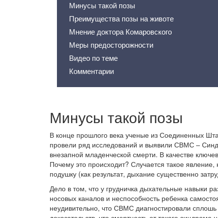
Минусы такой позы
Преимущества позы на животе
Мнение доктора Комаровского
Меры предосторожности
Видео по теме
Комментарии
Минусы такой позы
В конце прошлого века ученые из Соединенных Шт
провели ряд исследований и выявили СВМС – Син
внезапной младенческой смерти. В качестве ключе
Почему это происходит? Случается такое явление, 
подушку (как результат, дыхание существенно затру
Дело в том, что у грудничка дыхательные навыки р
носовых каналов и неспособность ребенка самостоя
неудивительно, что СВМС диагностировали сплошь и
доказательств, что смертность от такого синдрома 