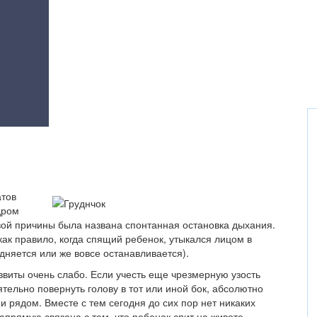
атов
дром
вой причины была названа спонтанная остановка дыхания.
как правило, когда спящий ребенок, утыкался лицом в
дняется или же вовсе останавливается).
азвиты очень слабо. Если учесть еще чрезмерную узость
тельно повернуть голову в тот или иной бок, абсолютно
 рядом. Вместе с тем сегодня до сих пор нет никаких
напрямую связана с тем, что ребенок спит на животе.