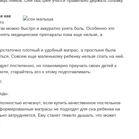
сверстников. Они быстрее учатся правильно держать головку
к как
го
 так можно быстро и аккуратно унять боль. Особенно это
енять медицинские препараты пока еще нельзя, а
достаточно плотный и удобный матрас, а простыня была
аться. Совсем еще маленькому ребенку нельзя спать на ней.
едует постепенно, но планомерно приучать своих детей к
оте, старайтесь его к этому подготавливать:
;
 еды.
полностью исчезнут, если купить качественное постельное
еформированные матрасы не подходят для сна ребенка на
ьно затрудняется. Ему станет тяжело дышать, что может
.