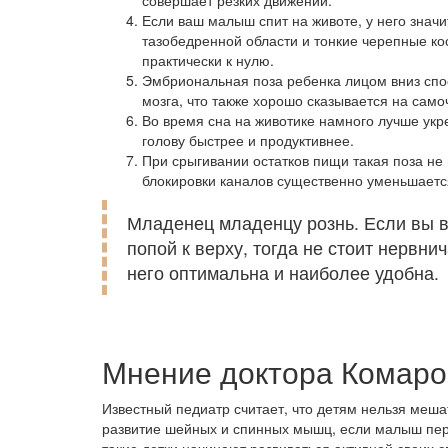
совершает резких движений.
Если ваш малыш спит на животе, у него знач
тазобедренной области и тонкие черепные кос
практически к нулю.
Эмбриональная поза ребенка лицом вниз спо
мозга, что также хорошо сказывается на само
Во время сна на животике намного лучше ук
голову быстрее и продуктивнее.
При срыгивании остатков пищи такая поза не 
блокировки каналов существенно уменьшаетс
Младенец младенцу рознь. Если вы в
попой к верху, тогда не стоит нервнич
него оптимальна и наиболее удобна.
Мнение доктора Комаро
Известный педиатр считает, что детям нельзя меша
развитие шейных и спинных мышц, если малыш перио