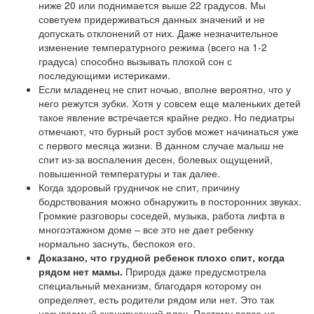
ниже 20 или поднимается выше 22 градусов. Мы
советуем придерживаться данных значений и не
допускать отклонений от них. Даже незначительное
изменение температурного режима (всего на 1-2
градуса) способно вызывать плохой сон с
последующими истериками.
Если младенец не спит ночью, вполне вероятно, что у
него режутся зубки. Хотя у совсем еще маленьких детей
такое явление встречается крайне редко. Но педиатры
отмечают, что бурный рост зубов может начинаться уже
с первого месяца жизни. В данном случае малыш не
спит из-за воспаления десен, болевых ощущений,
повышенной температуры и так далее.
Когда здоровый грудничок не спит, причину
бодрствования можно обнаружить в посторонних звуках.
Громкие разговоры соседей, музыка, работа лифта в
многоэтажном доме – все это не дает ребенку
нормально заснуть, беспокоя его.
Доказано, что грудной ребенок плохо спит, когда
рядом нет мамы.
Природа даже предусмотрела
специальный механизм, благодаря которому он
определяет, есть родители рядом или нет. Это так
называемый сканирующий плач. Поэтому вовсе не