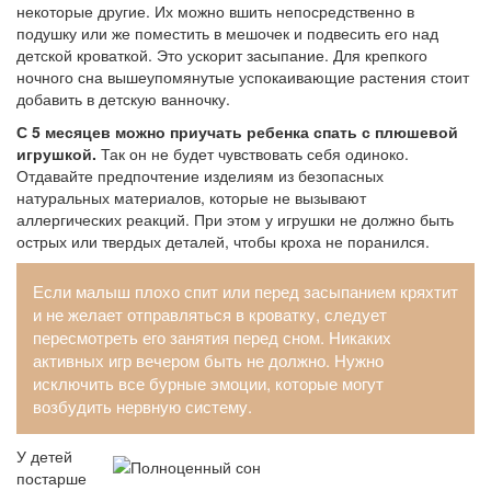
некоторые другие. Их можно вшить непосредственно в
подушку или же поместить в мешочек и подвесить его над
детской кроваткой. Это ускорит засыпание. Для крепкого
ночного сна вышеупомянутые успокаивающие растения стоит
добавить в детскую ванночку.
С 5 месяцев можно приучать ребенка спать с плюшевой
игрушкой.
Так он не будет чувствовать себя одиноко.
Отдавайте предпочтение изделиям из безопасных
натуральных материалов, которые не вызывают
аллергических реакций. При этом у игрушки не должно быть
острых или твердых деталей, чтобы кроха не поранился.
Если малыш плохо спит или перед засыпанием кряхтит
и не желает отправляться в кроватку, следует
пересмотреть его занятия перед сном. Никаких
активных игр вечером быть не должно. Нужно
исключить все бурные эмоции, которые могут
возбудить нервную систему.
У детей
постарше