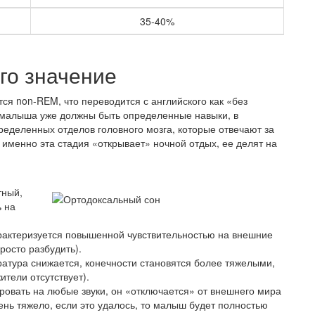
35-40%
го значение
ся non-REM, что переводится с английского как «без
у малыша уже должны быть определенные навыки, в
ределенных отделов головного мозга, которые отвечают за
 именно эта стадия «открывает» ночной отдых, ее делят на
тный,
ь на
арактеризуется повышенной чувствительностью на внешние
росто разбудить).
ратура снижается, конечности становятся более тяжелыми,
тели отсутствует).
ировать на любые звуки, он «отключается» от внешнего мира
ень тяжело, если это удалось, то малыш будет полностью