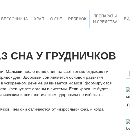
ПРЕПАРАТЫ
БЕССОННИЦА
ХРАП
О СНЕ
РЕБЕНОК
ВИ
И СРЕДСТВА
З СНА У ГРУДНИЧКОВ
и. Малыши после появления на свет только отдыхают и
орядок дня. Здоровый сон является основой развития
о в ускоренном режиме развивается их мозг, формируются
та, крепнут все органы и системы. Если кроха не будет
изическим и психологическим здоровьем не избежать.
Л
чков, чем они отличаются от «взрослых» фаз, и когда