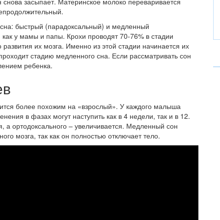
н снова засыпает. Материнское молоко переваривается
непродолжительный.
 сна: быстрый (парадоксальный) и медленный
, как у мамы и папы. Крохи проводят 70-76% в стадии
о развития их мозга. Именно из этой стадии начинается их
 проходит стадию медленного сна. Если рассматривать сон
лением ребенка.
ев
овится более похожим на «взрослый». У каждого малыша
ения в фазах могут наступить как в 4 недели, так и в 12.
, а ортодоксального – увеличивается. Медленный сон
ного мозга, так как он полностью отключает тело.