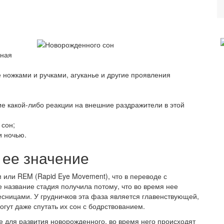
нная
 ножками и ручками, агуканье и другие проявления
ие какой-либо реакции на внешние раздражители в этой
 сон;
и ночью.
 ее значение
или REM (Rapid Eye Movement), что в переводе с
е название стадия получила потому, что во время нее
есницами. У грудничков эта фаза является главенствующей,
огут даже спутать их сон с бодрствованием.
 для развития новорожденного, во время него происходят