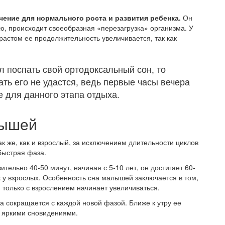
чение для нормального роста и развития ребенка.
Он
ю, происходит своеобразная «перезагрузка» организма. У
растом ее продолжительность увеличивается, так как
ел поспать свой ортодоксальный сон, то
ть его не удастся, ведь первые часы вечера
е для данного этапа отдыха.
лышей
ак же, как и взрослый, за исключением длительности циклов
быстрая фаза.
тельно 40-50 минут, начиная с 5-10 лет, он достигает 60-
как у взрослых. Особенность сна малышей заключается в том,
и только с взрослением начинает увеличиваться.
сна сокращается с каждой новой фазой. Ближе к утру ее
с яркими сновидениями.