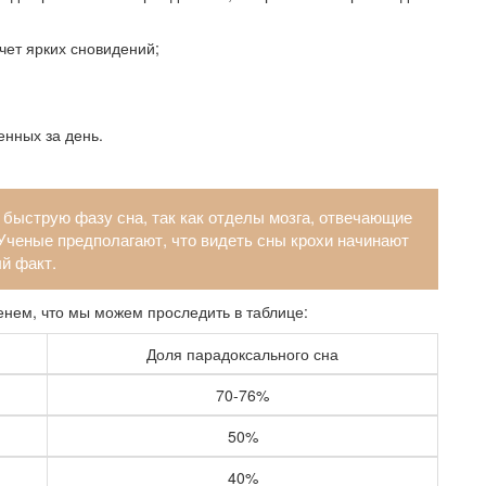
счет ярких сновидений;
енных за день.
 быструю фазу сна, так как отделы мозга, отвечающие
 Ученые предполагают, что видеть сны крохи начинают
ый факт.
нем, что мы можем проследить в таблице:
Доля парадоксального сна
70-76%
50%
40%