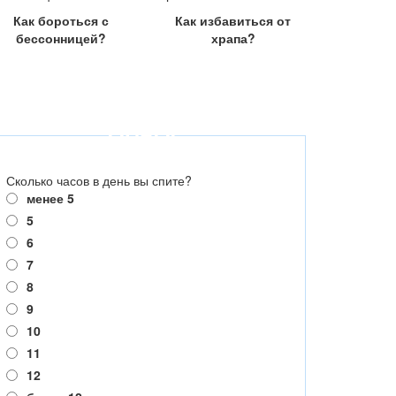
Как бороться с
Как избавиться от
бессонницей?
храпа?
ОПРОС
Сколько часов в день вы спите?
менее 5
5
6
7
8
9
10
11
12