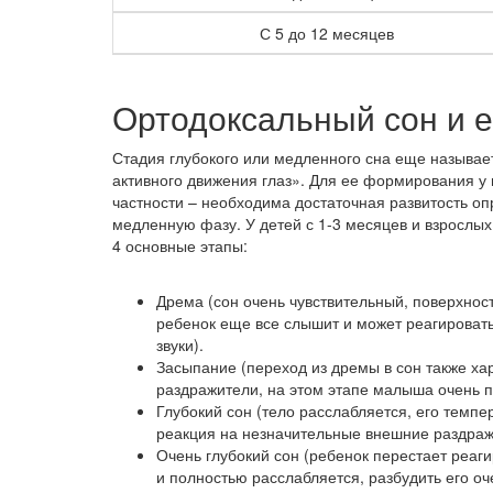
С 5 до 12 месяцев
Ортодоксальный сон и е
Стадия глубокого или медленного сна еще называет
активного движения глаз». Для ее формирования 
частности – необходима достаточная развитость оп
медленную фазу. У детей с 1-3 месяцев и взрослых
4 основные этапы:
Дрема (сон очень чувствительный, поверхнос
ребенок еще все слышит и может реагироват
звуки).
Засыпание (переход из дремы в сон также х
раздражители, на этом этапе малыша очень п
Глубокий сон (тело расслабляется, его темпе
реакция на незначительные внешние раздражи
Очень глубокий сон (ребенок перестает реаг
и полностью расслабляется, разбудить его оч