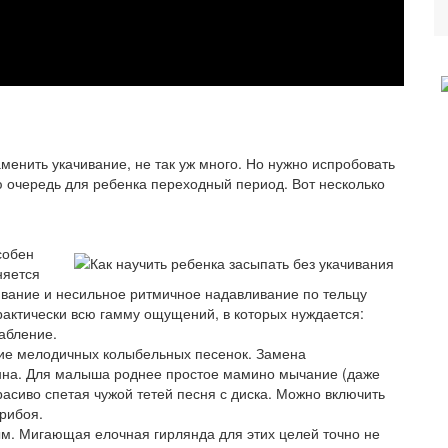
енить укачивание, не так уж много. Но нужно испробовать
ю очередь для ребенка переходный период. Вот несколько
собен
няется
ивание и несильное ритмичное надавливание по тельцу
актически всю гамму ощущений, в которых нуждается:
лабление.
ние мелодичных колыбельных песенок. Замена
на. Для малыша роднее простое мамино мычание (даже
красиво спетая чужой тетей песня с диска. Можно включить
прибоя.
м. Мигающая елочная гирлянда для этих целей точно не