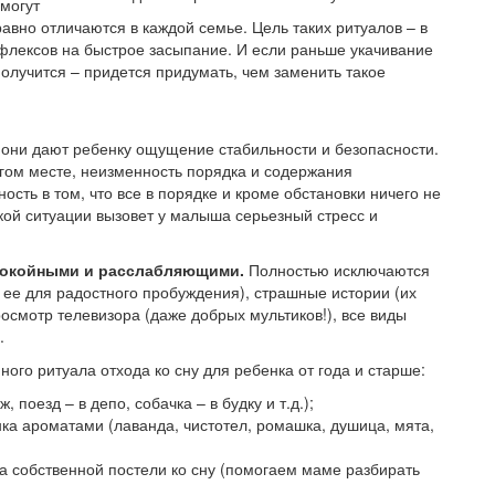
 могут
авно отличаются в каждой семье. Цель таких ритуалов – в
флексов на быстрое засыпание. И если раньше укачивание
получится – придется придумать, чем заменить такое
то они дают ребенку ощущение стабильности и безопасности.
угом месте, неизменность порядка и содержания
сть в том, что все в порядке и кроме обстановки ничего не
акой ситуации вызовет у малыша серьезный стресс и
покойными и расслабляющими.
Полностью исключаются
е ее для радостного пробуждения), страшные истории (их
просмотр телевизора (даже добрых мультиков!), все виды
.
ого ритуала отхода ко сну для ребенка от года и старше:
 поезд – в депо, собачка – в будку и т.д.);
ка ароматами (лаванда, чистотел, ромашка, душица, мята,
а собственной постели ко сну (помогаем маме разбирать