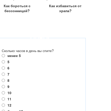
Как бороться с
Как избавиться от
бессонницей?
храпа?
ОПРОС
Сколько часов в день вы спите?
менее 5
5
6
7
8
9
10
11
12