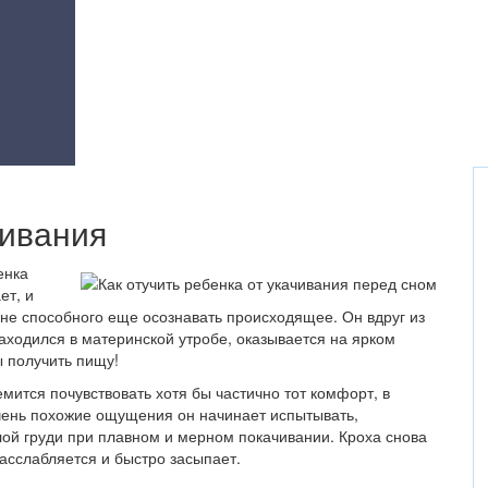
чивания
енка
ет, и
е способного еще осознавать происходящее. Он вдруг из
находился в материнской утробе, оказывается на ярком
ы получить пищу!
мится почувствовать хотя бы частично тот комфорт, в
чень похожие ощущения он начинает испытывать,
лой груди при плавном и мерном покачивании. Кроха снова
расслабляется и быстро засыпает.