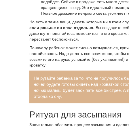
подойдет. Сейчас в продаже есть много детс
вращающихся звезд. Это идеальный помощник 
Плавное движение неяркого света утомляет гл
Но есть и такие вещи, делать которые ни в коем сл
если раньше он спал отдельно.
Вы создадите себ
даже шутя попытайтесь поместиться в его кроватке.
перестанет беспокоиться.
Поначалу ребенок может сильно возмущаться, крича
настойчивость. Надо делать все возможное, чтобы н
возьмите его на руки, успокойте (без укачивания!) и
кроватку.
Не ругайте ребенка за то, что не получилось 
ночей будьте готовы сидеть над кроваткой стол
ночью малыш будет засыпать все быстрее. А п
отхода ко сну.
Ритуал для засыпания
Значительно облегчить процесс засыпания и сделат