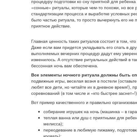
процедуру подготовки ко сну приятной для ребенка
«сонные» ритуалы, которые чем-то похожи, но все р
стандартизации процесса и выработке условных ре
было частью ритуала, то просто вычеркнуть его не 
приятное действие.
Главная ценность таких ритуалов состоит в том, ч
Даже если вам придется укладывать его спать в др
выполняемых вечерних процедур дадут ему уверенно
изменилось. А отсутствие ритуальных действий в т
бессонная ночь вам обеспечена.
Все элементы ночного ритуала должны быть с
подвижные игры, веселая возня в постели (оставьт
любят все дети, но читайте их в дневное время!), 
соревнований (в том числе и «кто быстрее заснет»!)
Вот пример качественного и правильно организованн
собирание игрушек на ночь (машинка – в гараж,
теплая ванна или душ с приятными для ребен
мелисса);
переодевание в любимую пижамку, подготовк
кровать);