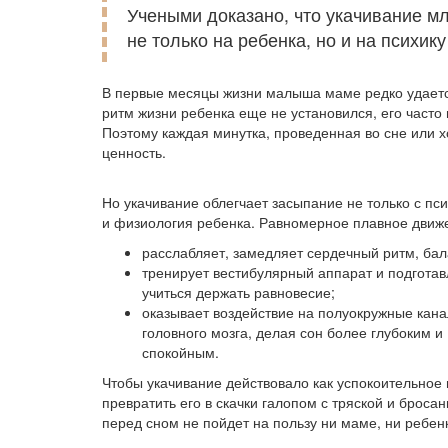
Учеными доказано, что укачивание м
не только на ребенка, но и на психику
В первые месяцы жизни малыша маме редко удается
ритм жизни ребенка еще не установился, его часто 
Поэтому каждая минутка, проведенная во сне или 
ценность.
Но укачивание облегчает засыпание не только с пс
и физиология ребенка. Равномерное плавное движ
расслабляет, замедляет сердечный ритм, бал
тренирует вестибулярный аппарат и подготав
учиться держать равновесие;
оказывает воздействие на полуокружные кан
головного мозга, делая сон более глубоким и
спокойным.
Чтобы укачивание действовало как успокоительное
превратить его в скачки галопом с тряской и броса
перед сном не пойдет на пользу ни маме, ни ребенк