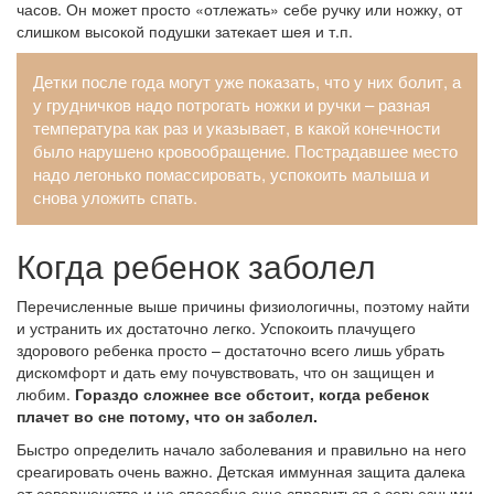
часов. Он может просто «отлежать» себе ручку или ножку, от
слишком высокой подушки затекает шея и т.п.
Детки после года могут уже показать, что у них болит, а
у грудничков надо потрогать ножки и ручки – разная
температура как раз и указывает, в какой конечности
было нарушено кровообращение. Пострадавшее место
надо легонько помассировать, успокоить малыша и
снова уложить спать.
Когда ребенок заболел
Перечисленные выше причины физиологичны, поэтому найти
и устранить их достаточно легко. Успокоить плачущего
здорового ребенка просто – достаточно всего лишь убрать
дискомфорт и дать ему почувствовать, что он защищен и
любим.
Гораздо сложнее все обстоит, когда ребенок
плачет во сне потому, что он заболел.
Быстро определить начало заболевания и правильно на него
среагировать очень важно. Детская иммунная защита далека
от совершенства и не способна еще справиться с серьезными