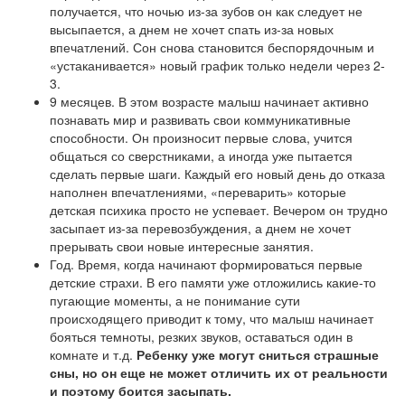
получается, что ночью из-за зубов он как следует не
высыпается, а днем не хочет спать из-за новых
впечатлений. Сон снова становится беспорядочным и
«устаканивается» новый график только недели через 2-
3.
9 месяцев. В этом возрасте малыш начинает активно
познавать мир и развивать свои коммуникативные
способности. Он произносит первые слова, учится
общаться со сверстниками, а иногда уже пытается
сделать первые шаги. Каждый его новый день до отказа
наполнен впечатлениями, «переварить» которые
детская психика просто не успевает. Вечером он трудно
засыпает из-за перевозбуждения, а днем не хочет
прерывать свои новые интересные занятия.
Год. Время, когда начинают формироваться первые
детские страхи. В его памяти уже отложились какие-то
пугающие моменты, а не понимание сути
происходящего приводит к тому, что малыш начинает
бояться темноты, резких звуков, оставаться один в
комнате и т.д.
Ребенку уже могут сниться страшные
сны, но он еще не может отличить их от реальности
и поэтому боится засыпать.