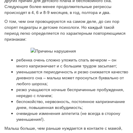
других причин для детского плача и беспокойного сна.
Следующие более-менее продолжительные регрессы
происходят в 4, 6 и 8-9 месяцев, в год, полтора и два.
О том, чем они провоцируются на самом деле, до сих пор
спорят педиатры и детские психологи. Но каждый такой
период легко определяется по характерным повторяющимся
признакам:
ребенка очень сложно уложить спать вечером – он
много капризничает и с большим трудом засыпает;
уменьшается периодичность и резко снижается качество
дневного сна – малыш может проснуться буквально от
любого шороха;
резко учащаются ночные беспричинные пробуждения,
нередко с плачем;
беспокойство, нервозность, постоянное капризничание
днем, повышенная возбудимость;
очевидные изменения аппетита (не всегда в сторону
уменьшения!).
Малыш больше, чем раньше нуждается в контакте с мамой,