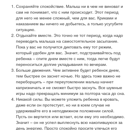
Сохраняйте спокойствие. Малыш ни в чем не виноват и
сам не понимает, что с ним происходит. Этот период
для него не менее сложный, чем для вас. Криками и
наказанием вы ничего не добьетесь, а только усугубите
ситуацию.
Отдыхайте вместе. Это точно не тот период, когда надо
переводить малыша на самостоятельное засыпание.
Пока у вас не получится диктовать ему тот режим,
который удобен для вас. Значит, подстраивайтесь под
ребенка – спите днем вместе с ним, тогда легче будут
переноситься долгие укладывания по вечерам.
Больше движения. Чем активнее будет ребенок днем,
тем быстрее он заснет ночью. Но здесь тоже важно не
переборщить – при переутомлении малыш начнет
капризничать и не сможет быстро заснуть. Все шумные
игры надо прекращать минимум за полтора часа до сна.
Никакой силы. Вы можете уложить ребенка в кровать,
даже если он протестует, но ни в коем случае не
удерживайте его в неподвижном положении силой.
Пусть он вертится или встает, если ему это необходимо.
Значит – он не успел выплеснуть всю накопившуюся за
день энергию. Просто спокойно просите улечься его